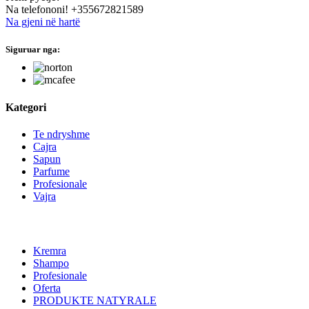
Na telefononi!
+355672821589
Na gjeni në hartë
Siguruar nga:
hide this text
Kategori
Te ndryshme
Cajra
Sapun
Parfume
Profesionale
Vajra
Kremra
Shampo
Profesionale
Oferta
PRODUKTE NATYRALE