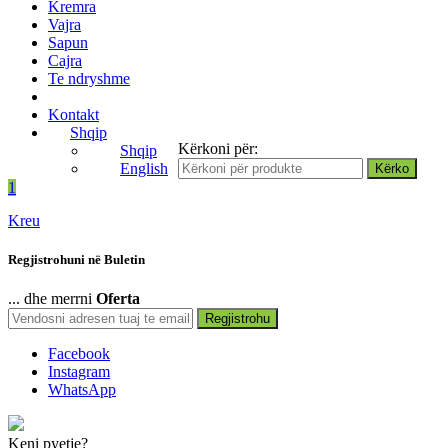
Kremra
Vajra
Sapun
Cajra
Te ndryshme
Kontakt
Shqip
Kërkoni për:
Shqip
English
1
Kreu
Regjistrohuni në Buletin
... dhe merrni
Oferta
Regjistrohu
Facebook
Instagram
WhatsApp
Keni pyetje?