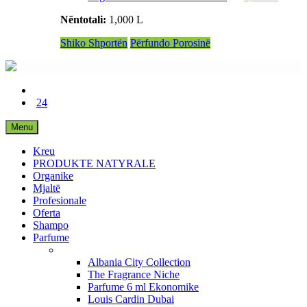
Nëntotali:
1,000 L
Shiko Shportën
Përfundo Porosinë
24
Menu
Kreu
PRODUKTE NATYRALE
Organike
Mjaltë
Profesionale
Oferta
Shampo
Parfume
Albania City Collection
The Fragrance Niche
Parfume 6 ml Ekonomike
Louis Cardin Dubai