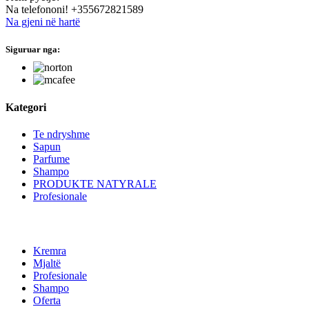
Na telefononi!
+355672821589
Na gjeni në hartë
Siguruar nga:
hide this text
Kategori
Te ndryshme
Sapun
Parfume
Shampo
PRODUKTE NATYRALE
Profesionale
Kremra
Mjaltë
Profesionale
Shampo
Oferta