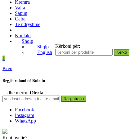
Kremra
Vajra
Sapun
Cajra
Te ndryshme
Kontakt
Shqip
Kërkoni për:
Shqip
English
1
Kreu
Regjistrohuni në Buletin
... dhe merrni
Oferta
Regjistrohu
Facebook
Instagram
WhatsApp
Keni pyetje?