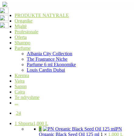
PRODUKTE NATYRALE
Organike
Mjaltë
Profesionale
Oferta
Shampo
Parfume
Albania City Collection
The Fragrance Niche
Parfume 6 ml Ekonomike
Louis Cardin Dubai
Kremra
Vajra
Sapun
Cajra
Te ndryshme
...
24
1
Shporta
1,000 L
×
PN
Organic Black Seed Oil 125 ml
1 ×
1,000 L