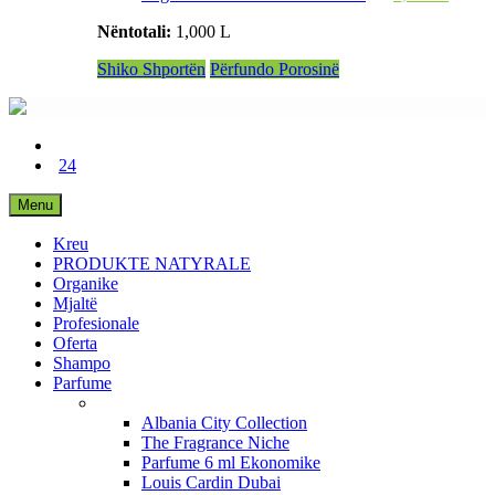
Nëntotali:
1,000 L
Shiko Shportën
Përfundo Porosinë
24
Menu
Kreu
PRODUKTE NATYRALE
Organike
Mjaltë
Profesionale
Oferta
Shampo
Parfume
Albania City Collection
The Fragrance Niche
Parfume 6 ml Ekonomike
Louis Cardin Dubai