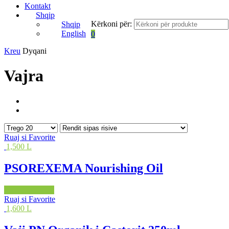
Kontakt
Shqip
Kërkoni për:
Shqip
English
0
Kreu
Dyqani
Vajra
Ruaj si Favorite
1,500 L
PSOREXEMA Nourishing Oil
Shto në shportë
Ruaj si Favorite
1,600 L