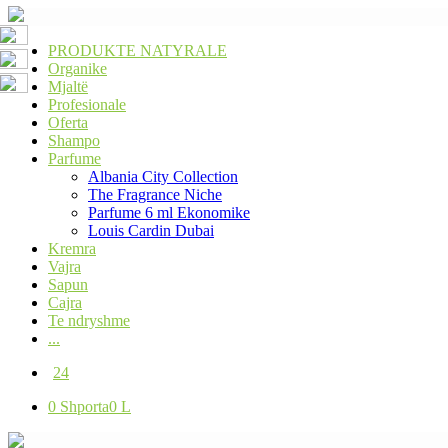
PRODUKTE NATYRALE
Organike
Mjaltë
Profesionale
Oferta
Shampo
Parfume
Albania City Collection
The Fragrance Niche
Parfume 6 ml Ekonomike
Louis Cardin Dubai
Kremra
Vajra
Sapun
Cajra
Te ndryshme
...
24
0
Shporta
0 L