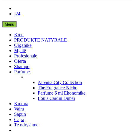
24
Menu
Kreu
PRODUKTE NATYRALE
Organike
Mjaltë
Profesionale
Oferta
Shampo
Parfume
Albania City Collection
The Fragrance Niche
Parfume 6 ml Ekonomike
Louis Cardin Dubai
Kremra
Vajra
Sapun
Cajra
Te ndryshme