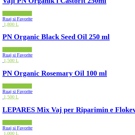
Vaji PN Organik i Castorit 250ml
Shto në shportë
Ruaj si Favorite
1,800 L
PN Organic Black Seed Oil 250 ml
Shto në shportë
Ruaj si Favorite
1,500 L
PN Organic Rosemary Oil 100 ml
Shto në shportë
Ruaj si Favorite
1,500 L
LEPARES Mix Vaj per Riparimin e Flokeve
Shto në shportë
Ruaj si Favorite
1,000 L