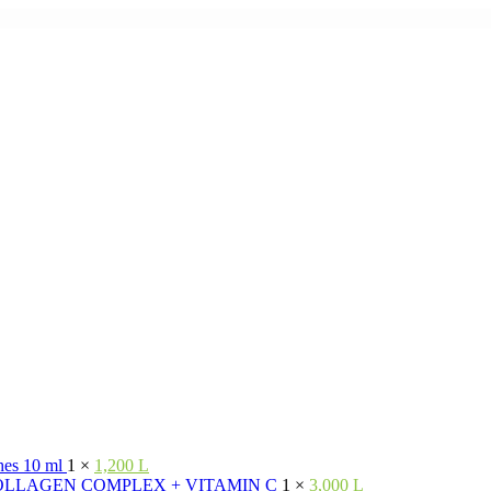
shes 10 ml
1 ×
1,200 L
OLLAGEN COMPLEX + VITAMIN C
1 ×
3,000 L