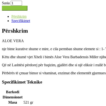
Sasia
Shto në shportë
Përshkrim
Specifikimet
Përshkrim
ALOE VERA
nje bime kurative shume e mire, e cila permban shume elemete si : 1-
Këtu dhe shumë vjet Xheli i bimës Aloe Vera Barbadensis Miller njihet
Që në Lashtësi përdorej për fuqizim, gjallëri dhe si një eliksir i rrallë 
Përbërës të çmuar bimor si vitaminat, enzimat dhe elementët gjurmue
Specifikimet Teknike
Barkodi
Dimensionet
Masa
521 gr