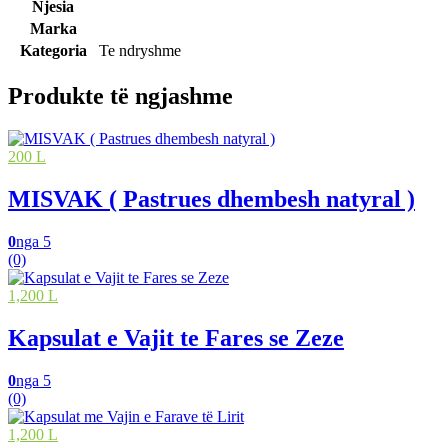
Njesia
Marka
Kategoria
Te ndryshme
Produkte të ngjashme
200 L
MISVAK ( Pastrues dhembesh natyral )
0
nga 5
(0)
1,200 L
Kapsulat e Vajit te Fares se Zeze
0
nga 5
(0)
1,200 L