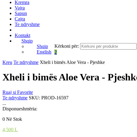
Kremra
Vajra
Sapun
Cajra
Te ndryshme
Kontakt
Shqip
Kërkoni për:
Shqip
English
2
Kreu
Te ndryshme
Xheli i bimës Aloe Vera - Pjeshke
Xheli i bimës Aloe Vera - Pjeshk
Ruaj si Favorite
Te ndryshme
SKU:
PROD-16597
...
Disponueshmëria:
0 Në Stok
4,500
L