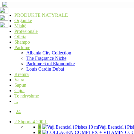
PRODUKTE NATYRALE
Organike
Mjaltë
Profesionale
Oferta
Shampo
Parfume
Albania City Collection
The Fragrance Niche
Parfume 6 ml Ekonomike
Louis Cardin Dubai
Kremra
Vajra
Sapun
Cajra
Te ndryshme
...
24
2
Shporta
4,200 L
×
Vaji Esencial i Pi
×
C