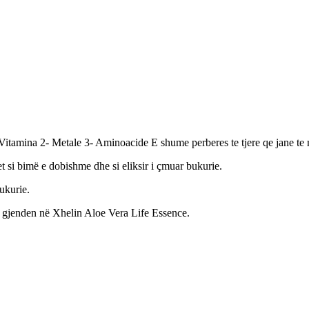
 Vitamina 2- Metale 3- Aminoacide E shume perberes te tjere qe jane te 
 si bimë e dobishme dhe si eliksir i çmuar bukurie.
bukurie.
s gjenden në Xhelin Aloe Vera Life Essence.