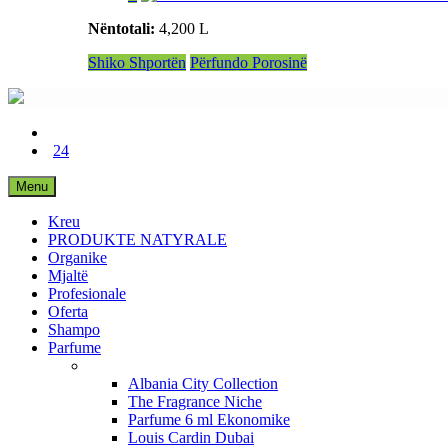
Nëntotali:
4,200 L
Shiko Shportën
Përfundo Porosinë
24
Menu
Kreu
PRODUKTE NATYRALE
Organike
Mjaltë
Profesionale
Oferta
Shampo
Parfume
Albania City Collection
The Fragrance Niche
Parfume 6 ml Ekonomike
Louis Cardin Dubai