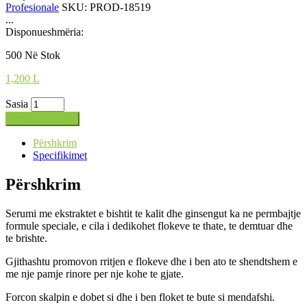
Profesionale
SKU:
PROD-18519
...
Disponueshmëria:
500 Në Stok
1,200
L
Sasia
Shto në shportë
Përshkrim
Specifikimet
Përshkrim
Serumi me ekstraktet e bishtit te kalit dhe ginsengut ka ne permbajtje
formule speciale, e cila i dedikohet flokeve te thate, te demtuar dhe
te brishte.
Gjithashtu promovon rritjen e flokeve dhe i ben ato te shendtshem e
me nje pamje rinore per nje kohe te gjate.
Forcon skalpin e dobet si dhe i ben floket te bute si mendafshi.