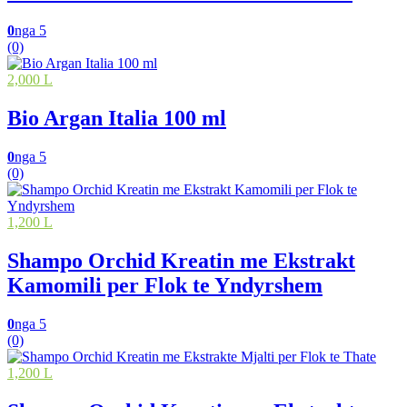
0
nga 5
(0)
2,000 L
Bio Argan Italia 100 ml
0
nga 5
(0)
1,200 L
Shampo Orchid Kreatin me Ekstrakt
Kamomili per Flok te Yndyrshem
0
nga 5
(0)
1,200 L