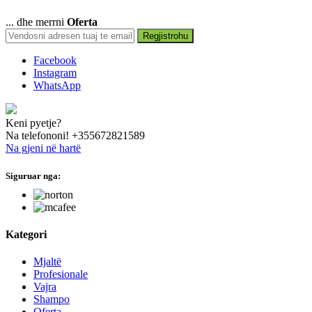
... dhe merrni
Oferta
Regjistrohu
Facebook
Instagram
WhatsApp
Keni pyetje?
Na telefononi!
+355672821589
Na gjeni në hartë
Siguruar nga:
hide this text
Kategori
Mjaltë
Profesionale
Vajra
Shampo
Oferta