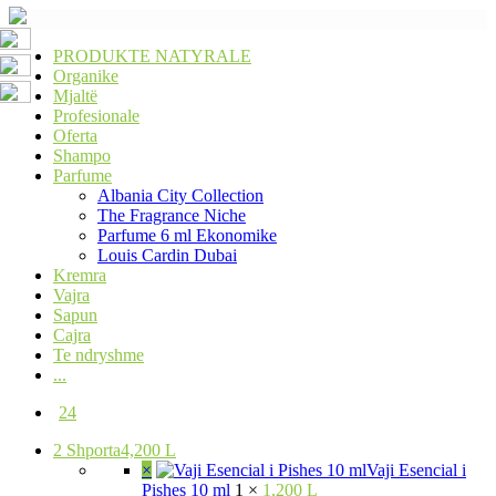
PRODUKTE NATYRALE
Organike
Mjaltë
Profesionale
Oferta
Shampo
Parfume
Albania City Collection
The Fragrance Niche
Parfume 6 ml Ekonomike
Louis Cardin Dubai
Kremra
Vajra
Sapun
Cajra
Te ndryshme
...
24
2
Shporta
4,200 L
×
Vaji Esencial i
Pishes 10 ml
1 ×
1,200 L