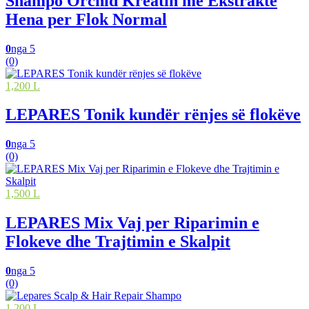
Shampo Orchid Kreatin me Ekstrakte
Hena per Flok Normal
0
nga 5
(0)
1,200 L
LEPARES Tonik kundër rënjes së flokëve
0
nga 5
(0)
1,500 L
LEPARES Mix Vaj per Riparimin e
Flokeve dhe Trajtimin e Skalpit
0
nga 5
(0)
1,200 L