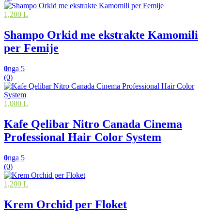
1,200 L
Shampo Orkid me ekstrakte Kamomili
per Femije
0
nga 5
(0)
1,000 L
Kafe Qelibar Nitro Canada Cinema
Professional Hair Color System
0
nga 5
(0)
1,200 L
Krem Orchid per Floket