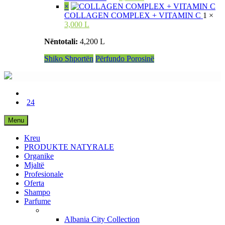
×
COLLAGEN COMPLEX + VITAMIN C
1 ×
3,000 L
Nëntotali:
4,200 L
Shiko Shportën
Përfundo Porosinë
24
Menu
Kreu
PRODUKTE NATYRALE
Organike
Mjaltë
Profesionale
Oferta
Shampo
Parfume
Albania City Collection