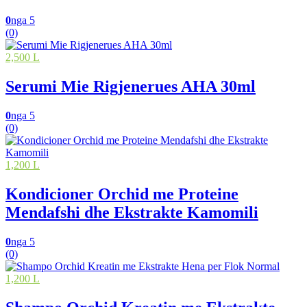
0
nga 5
(0)
2,500 L
Serumi Mie Rigjenerues AHA 30ml
0
nga 5
(0)
1,200 L
Kondicioner Orchid me Proteine
Mendafshi dhe Ekstrakte Kamomili
0
nga 5
(0)
1,200 L