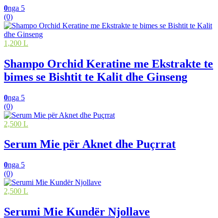
0
nga 5
(0)
1,200 L
Shampo Orchid Keratine me Ekstrakte te
bimes se Bishtit te Kalit dhe Ginseng
0
nga 5
(0)
2,500 L
Serum Mie për Aknet dhe Puçrrat
0
nga 5
(0)
2,500 L
Serumi Mie Kundër Njollave