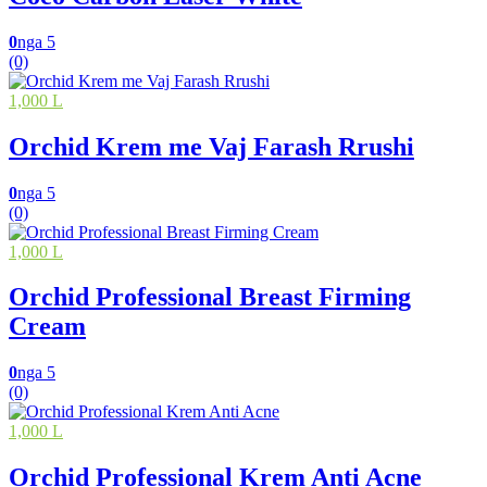
0
nga 5
(0)
1,000 L
Orchid Krem me Vaj Farash Rrushi
0
nga 5
(0)
1,000 L
Orchid Professional Breast Firming
Cream
0
nga 5
(0)
1,000 L
Orchid Professional Krem Anti Acne