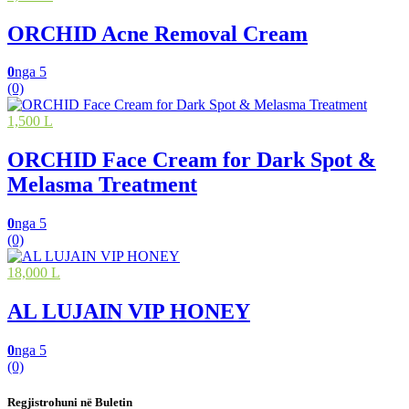
ORCHID Acne Removal Cream
0
nga 5
(0)
1,500 L
ORCHID Face Cream for Dark Spot &
Melasma Treatment
0
nga 5
(0)
18,000 L
AL LUJAIN VIP HONEY
0
nga 5
(0)
Regjistrohuni në Buletin