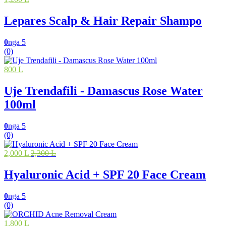
Lepares Scalp & Hair Repair Shampo
0
nga 5
(0)
800 L
Uje Trendafili - Damascus Rose Water
100ml
0
nga 5
(0)
2,000 L
2,300 L
Hyaluronic Acid + SPF 20 Face Cream
0
nga 5
(0)
1,800 L