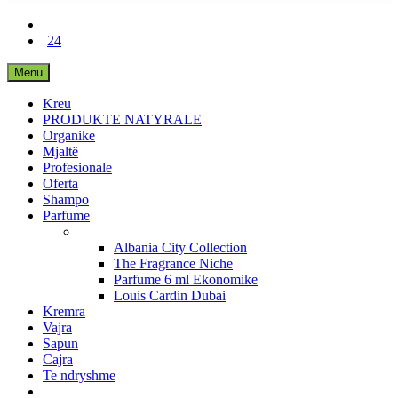
24
Menu
Kreu
PRODUKTE NATYRALE
Organike
Mjaltë
Profesionale
Oferta
Shampo
Parfume
Albania City Collection
The Fragrance Niche
Parfume 6 ml Ekonomike
Louis Cardin Dubai
Kremra
Vajra
Sapun
Cajra
Te ndryshme