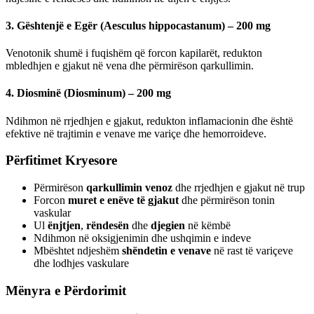
3.
Gështenjë e Egër (Aesculus hippocastanum) – 200 mg
Venotonik shumë i fuqishëm që forcon kapilarët, redukton
mbledhjen e gjakut në vena dhe përmirëson qarkullimin.
4.
Diosminë (Diosminum) – 200 mg
Ndihmon në rrjedhjen e gjakut, redukton inflamacionin dhe është
efektive në trajtimin e venave me variçe dhe hemorroideve.
Përfitimet Kryesore
Përmirëson
qarkullimin venoz
dhe rrjedhjen e gjakut në trup
Forcon
muret e enëve të gjakut
dhe përmirëson tonin
vaskular
Ul
ënjtjen
,
rëndesën
dhe
djegien
në këmbë
Ndihmon në oksigjenimin dhe ushqimin e indeve
Mbështet ndjeshëm
shëndetin e venave
në rast të variçeve
dhe lodhjes vaskulare
Mënyra e Përdorimit