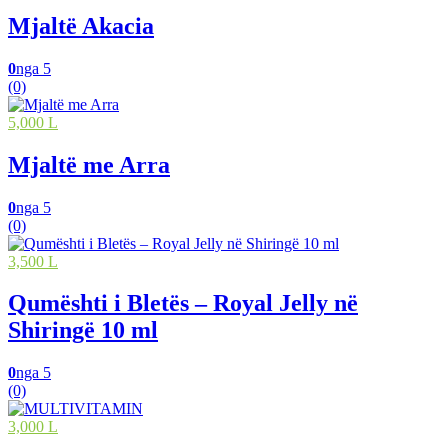
Mjaltë Akacia
0
nga 5
(0)
5,000 L
Mjaltë me Arra
0
nga 5
(0)
3,500 L
Qumështi i Bletës – Royal Jelly në
Shiringë 10 ml
0
nga 5
(0)
3,000 L