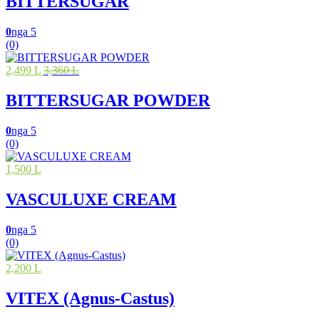
BITTERSUGAR
0
nga 5
(0)
2,499 L
3,360 L
BITTERSUGAR POWDER
0
nga 5
(0)
1,500 L
VASCULUXE CREAM
0
nga 5
(0)
2,200 L
VITEX (Agnus-Castus)