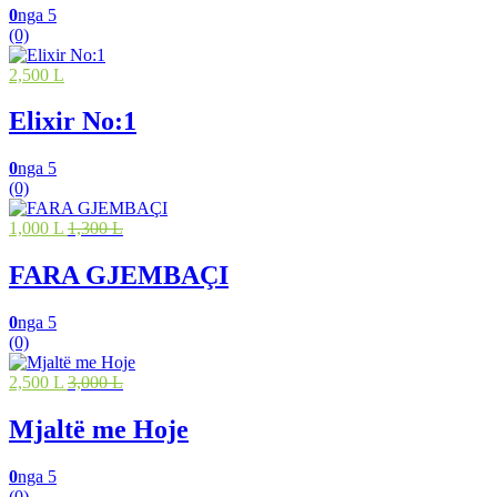
0
nga 5
(0)
2,500 L
Elixir No:1
0
nga 5
(0)
1,000 L
1,300 L
FARA GJEMBAÇI
0
nga 5
(0)
2,500 L
3,000 L
Mjaltë me Hoje
0
nga 5
(0)