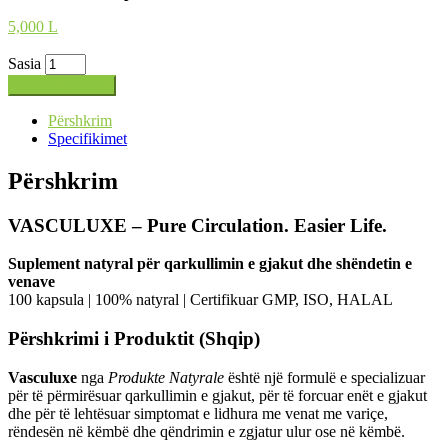
5,000
L
Sasia
Shto në shportë
Përshkrim
Specifikimet
Përshkrim
VASCULUXE – Pure Circulation. Easier Life.
Suplement natyral për qarkullimin e gjakut dhe shëndetin e
venave
100 kapsula | 100% natyral | Certifikuar GMP, ISO, HALAL
Përshkrimi i Produktit (Shqip)
Vasculuxe
nga
Produkte Natyrale
është një formulë e specializuar
për të përmirësuar qarkullimin e gjakut, për të forcuar enët e gjakut
dhe për të lehtësuar simptomat e lidhura me venat me variçe,
rëndesën në këmbë dhe qëndrimin e zgjatur ulur ose në këmbë.