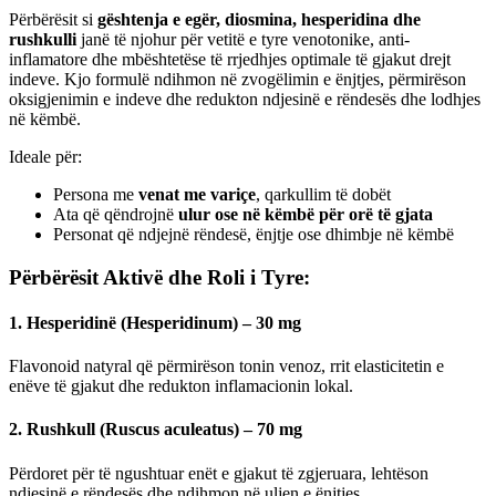
Përbërësit si
gështenja e egër, diosmina, hesperidina dhe
rushkulli
janë të njohur për vetitë e tyre venotonike, anti-
inflamatore dhe mbështetëse të rrjedhjes optimale të gjakut drejt
indeve. Kjo formulë ndihmon në zvogëlimin e ënjtjes, përmirëson
oksigjenimin e indeve dhe redukton ndjesinë e rëndesës dhe lodhjes
në këmbë.
Ideale për:
Persona me
venat me variçe
, qarkullim të dobët
Ata që qëndrojnë
ulur ose në këmbë për orë të gjata
Personat që ndjejnë rëndesë, ënjtje ose dhimbje në këmbë
Përbërësit Aktivë dhe Roli i Tyre:
1.
Hesperidinë (Hesperidinum) – 30 mg
Flavonoid natyral që përmirëson tonin venoz, rrit elasticitetin e
enëve të gjakut dhe redukton inflamacionin lokal.
2.
Rushkull (Ruscus aculeatus) – 70 mg
Përdoret për të ngushtuar enët e gjakut të zgjeruara, lehtëson
ndjesinë e rëndesës dhe ndihmon në uljen e ënjtjes.