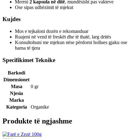
Merrni
2 kapsula në ditë
, mundësisht pas vakteve
Ose sipas udhëzimit të mjekut
Kujdes
Mos e tejkaloni dozën e rekomanduar
Ruajeni në vend të freskët dhe të thatë, larg dritës
Konsultohuni me mjekun nëse përdorni hollues gjaku ose
barna të tjera
Specifikimet Teknike
Barkodi
Dimensionet
Masa
0 gr
Njesia
Marka
Kategoria
Organike
Produkte të ngjashme