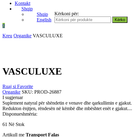
Kontakt
Shqip
Kërkoni për:
Shqip
English
0
Kreu
Organike
VASCULUXE
VASCULUXE
Ruaj si Favorite
Organike
SKU:
PROD-26887
I sugjeruar
Suplement natyral për shëndetin e venave dhe qarkullimin e gjakut.
Redukton ënjtjen, rëndesën në këmbë dhe mbështet enët e gjakut....
Disponueshmëria:
61 Në Stok
Artikull me
Transport Falas