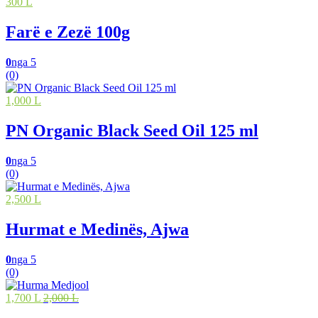
300 L
Farë e Zezë 100g
0
nga 5
(0)
1,000 L
PN Organic Black Seed Oil 125 ml
0
nga 5
(0)
2,500 L
Hurmat e Medinës, Ajwa
0
nga 5
(0)
1,700 L
2,000 L