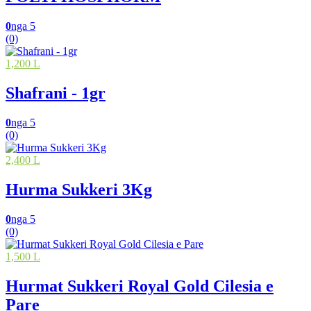
0
nga 5
(0)
1,200 L
Shafrani - 1gr
0
nga 5
(0)
2,400 L
Hurma Sukkeri 3Kg
0
nga 5
(0)
1,500 L
Hurmat Sukkeri Royal Gold Cilesia e
Pare