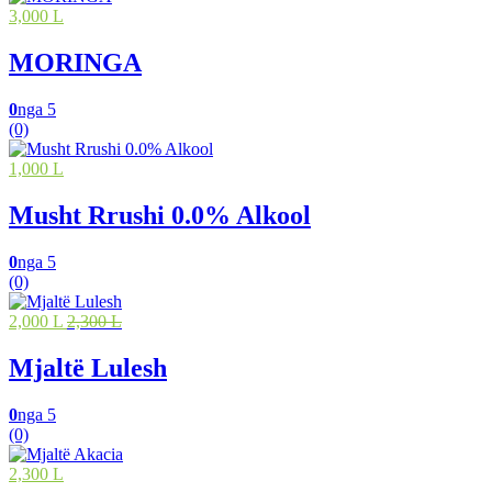
3,000 L
MORINGA
0
nga 5
(0)
1,000 L
Musht Rrushi 0.0% Alkool
0
nga 5
(0)
2,000 L
2,300 L
Mjaltë Lulesh
0
nga 5
(0)
2,300 L