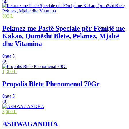
(0)
800 L
Pekmez me Pastë Speciale për Fëmijë me
Kakao, Qumësht Blete, Pekmez, Mjaltë
dhe Vitamina
0
nga 5
(0)
1,300 L
Propolis Blete Phenomenal 70Gr
0
nga 5
(0)
3,000 L
ASHWAGANDHA