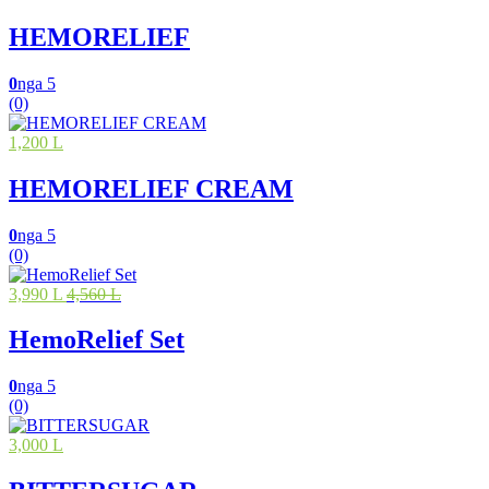
HEMORELIEF
0
nga 5
(0)
1,200 L
HEMORELIEF CREAM
0
nga 5
(0)
3,990 L
4,560 L
HemoRelief Set
0
nga 5
(0)
3,000 L