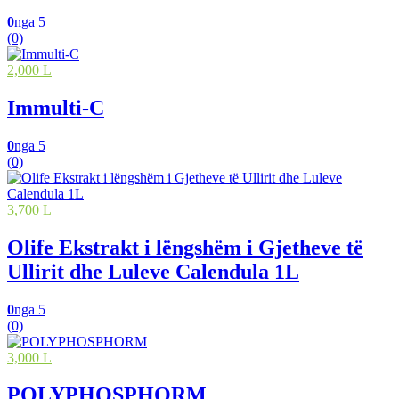
0
nga 5
(0)
2,000 L
Immulti-C
0
nga 5
(0)
3,700 L
Olife Ekstrakt i lëngshëm i Gjetheve të
Ullirit dhe Luleve Calendula 1L
0
nga 5
(0)
3,000 L
POLYPHOSPHORM