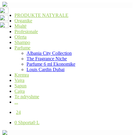
PRODUKTE NATYRALE
Organike
Mjaltë
Profesionale
Oferta
Shampo
Parfume
Albania City Collection
The Fragrance Niche
Parfume 6 ml Ekonomike
Louis Cardin Dubai
Kremra
Vajra
Sapun
Cajra
Te ndryshme
...
24
0
Shporta
0 L