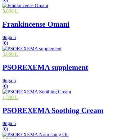
5,000 L
Frankincense Omani
0
nga 5
(0)
3,000 L
PSOREXEMA supplement
0
nga 5
(0)
1,500 L
PSOREXEMA Soothing Cream
0
nga 5
(0)