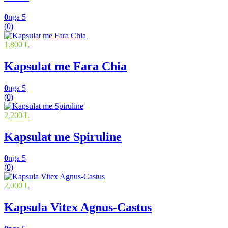
0
nga 5
(0)
1,800 L
Kapsulat me Fara Chia
0
nga 5
(0)
2,200 L
Kapsulat me Spiruline
0
nga 5
(0)
2,000 L
Kapsula Vitex Agnus-Castus