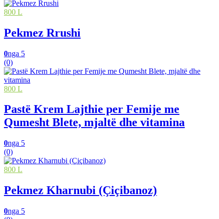
800 L
Pekmez Rrushi
0
nga 5
(0)
800 L
Pastë Krem Lajthie per Femije me
Qumesht Blete, mjaltë dhe vitamina
0
nga 5
(0)
800 L
Pekmez Kharnubi (Çiçibanoz)
0
nga 5