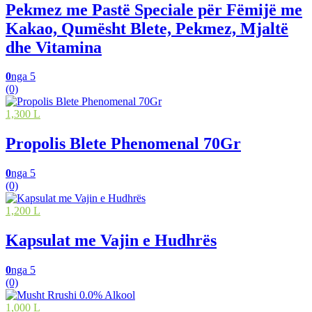
Pekmez me Pastë Speciale për Fëmijë me
Kakao, Qumësht Blete, Pekmez, Mjaltë
dhe Vitamina
0
nga 5
(0)
1,300 L
Propolis Blete Phenomenal 70Gr
0
nga 5
(0)
1,200 L
Kapsulat me Vajin e Hudhrës
0
nga 5
(0)
1,000 L