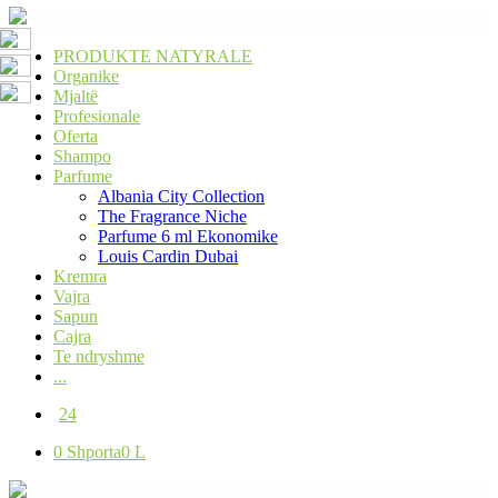
PRODUKTE NATYRALE
Organike
Mjaltë
Profesionale
Oferta
Shampo
Parfume
Albania City Collection
The Fragrance Niche
Parfume 6 ml Ekonomike
Louis Cardin Dubai
Kremra
Vajra
Sapun
Cajra
Te ndryshme
...
24
0
Shporta
0 L