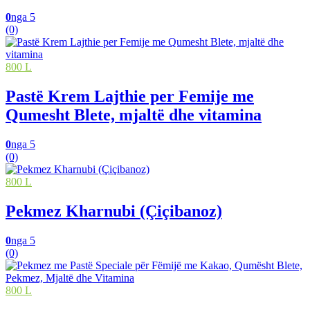
0
nga 5
(0)
800 L
Pastë Krem Lajthie per Femije me
Qumesht Blete, mjaltë dhe vitamina
0
nga 5
(0)
800 L
Pekmez Kharnubi (Çiçibanoz)
0
nga 5
(0)
800 L