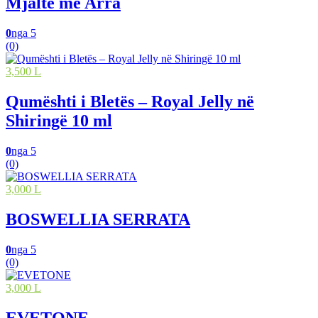
Mjaltë me Arra
0
nga 5
(0)
3,500 L
Qumështi i Bletës – Royal Jelly në
Shiringë 10 ml
0
nga 5
(0)
3,000 L
BOSWELLIA SERRATA
0
nga 5
(0)
3,000 L
EVETONE