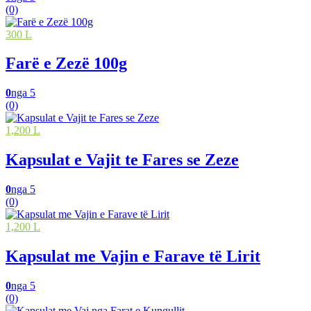
(0)
300 L
Farë e Zezë 100g
0
nga 5
(0)
1,200 L
Kapsulat e Vajit te Fares se Zeze
0
nga 5
(0)
1,200 L
Kapsulat me Vajin e Farave të Lirit
0
nga 5
(0)