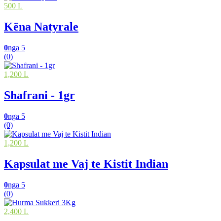
500 L
Këna Natyrale
0
nga 5
(0)
1,200 L
Shafrani - 1gr
0
nga 5
(0)
1,200 L
Kapsulat me Vaj te Kistit Indian
0
nga 5
(0)
2,400 L