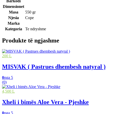
Barkodi
Dimensionet
Masa
550 gr
Njesia
Cope
Marka
Kategoria
Te ndryshme
Produkte të ngjashme
200 L
MISVAK ( Pastrues dhembesh natyral )
0
nga 5
(0)
4,500 L
Xheli i bimës Aloe Vera - Pjeshke
0
nga 5