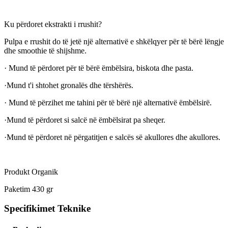
Ku përdoret ekstrakti i rrushit?
Pulpa e rrushit do të jetë një alternativë e shkëlqyer për të bërë lëngje
dhe smoothie të shijshme.
· Mund të përdoret për të bërë ëmbëlsira, biskota dhe pasta.
·Mund t'i shtohet gronalës dhe tërshërës.
· Mund të përzihet me tahini për të bërë një alternativë ëmbëlsirë.
·Mund të përdoret si salcë në ëmbëlsirat pa sheqer.
·Mund të përdoret në përgatitjen e salcës së akullores dhe akullores.
Produkt Organik
Paketim 430 gr
Specifikimet Teknike