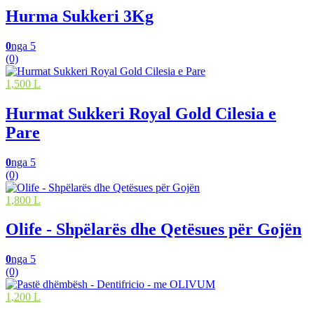
Hurma Sukkeri 3Kg
0
nga 5
(0)
1,500 L
Hurmat Sukkeri Royal Gold Cilesia e
Pare
0
nga 5
(0)
1,800 L
Olife - Shpëlarës dhe Qetësues për Gojën
0
nga 5
(0)
1,200 L