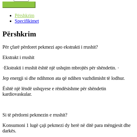
Shto në shportë
Përshkrim
Specifikimet
Përshkrim
Për çfarë përdoret pekmezi apo ekstrakti i rrushit?
Ekstrakt i rrushit
·Ekstrakti i rrushit është një ushqim mbrojtës për shëndetin. ·
Jep energji si dhe ndihmon ata që ndihen vazhdimisht të lodhur.
Është një lëndë ushqyese e rëndësishme për shëndetin
kardiovaskular.
Si të përdorni pekmezin e rrushit?
Konsumoni 1 lugë çaji pekmezi dy herë në ditë para mëngjesit dhe
darkës.