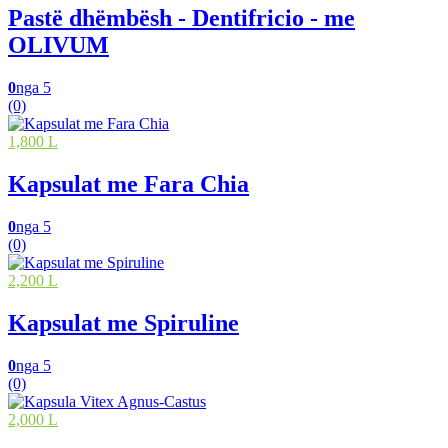
Pastë dhëmbësh - Dentifricio - me
OLIVUM
0
nga 5
(0)
1,800 L
Kapsulat me Fara Chia
0
nga 5
(0)
2,200 L
Kapsulat me Spiruline
0
nga 5
(0)
2,000 L