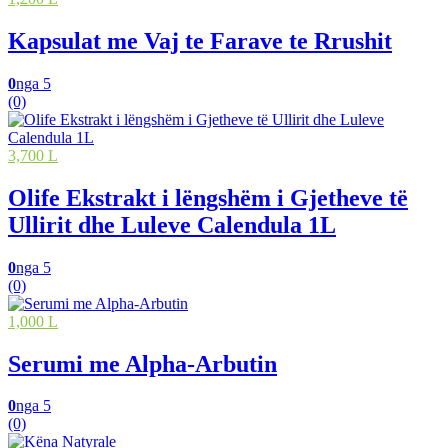
Kapsulat me Vaj te Farave te Rrushit
0
nga 5
(0)
3,700 L
Olife Ekstrakt i lëngshëm i Gjetheve të
Ullirit dhe Luleve Calendula 1L
0
nga 5
(0)
1,000 L
Serumi me Alpha-Arbutin
0
nga 5
(0)