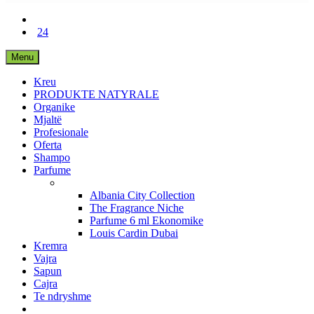
24
Menu
Kreu
PRODUKTE NATYRALE
Organike
Mjaltë
Profesionale
Oferta
Shampo
Parfume
Albania City Collection
The Fragrance Niche
Parfume 6 ml Ekonomike
Louis Cardin Dubai
Kremra
Vajra
Sapun
Cajra
Te ndryshme