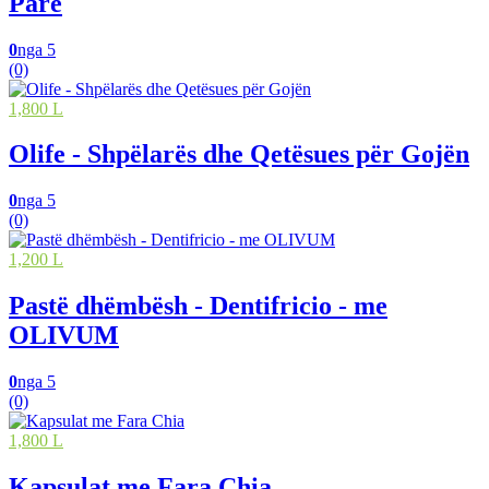
Pare
0
nga 5
(0)
1,800 L
Olife - Shpëlarës dhe Qetësues për Gojën
0
nga 5
(0)
1,200 L
Pastë dhëmbësh - Dentifricio - me
OLIVUM
0
nga 5
(0)
1,800 L
Kapsulat me Fara Chia