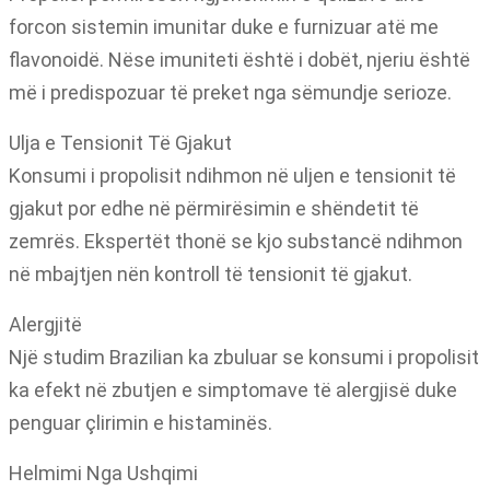
forcon sistemin imunitar duke e furnizuar atë me
flavonoidë. Nëse imuniteti është i dobët, njeriu është
më i predispozuar të preket nga sëmundje serioze.
Ulja e Tensionit Të Gjakut
Konsumi i propolisit ndihmon në uljen e tensionit të
gjakut por edhe në përmirësimin e shëndetit të
zemrës. Ekspertët thonë se kjo substancë ndihmon
në mbajtjen nën kontroll të tensionit të gjakut.
Alergjitë
Një studim Brazilian ka zbuluar se konsumi i propolisit
ka efekt në zbutjen e simptomave të alergjisë duke
penguar çlirimin e histaminës.
Helmimi Nga Ushqimi