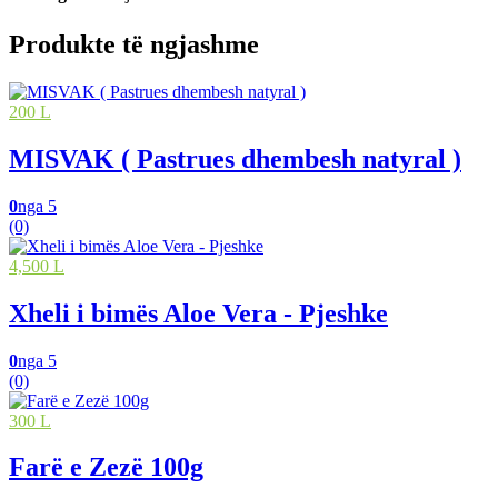
Produkte të ngjashme
200 L
MISVAK ( Pastrues dhembesh natyral )
0
nga 5
(0)
4,500 L
Xheli i bimës Aloe Vera - Pjeshke
0
nga 5
(0)
300 L
Farë e Zezë 100g