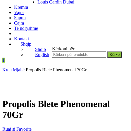
Louis Cardin Dubai
Kremra
Vajra
Sapun
Cajra
Te ndryshme
Kontakt
Shqip
Kërkoni për:
Shqip
English
1
Kreu
Mjaltë
Propolis Blete Phenomenal 70Gr
Propolis Blete Phenomenal
70Gr
Ruaj si Favorite