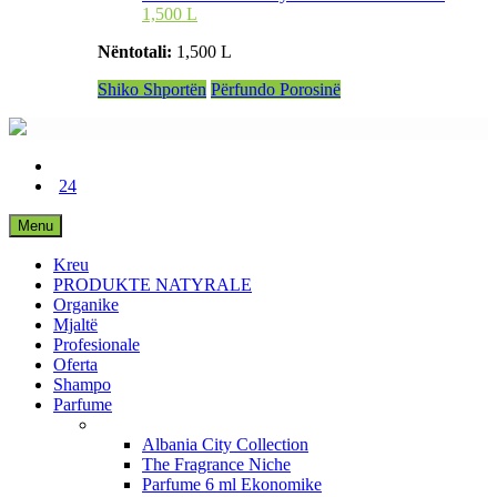
1,500 L
Nëntotali:
1,500 L
Shiko Shportën
Përfundo Porosinë
24
Menu
Kreu
PRODUKTE NATYRALE
Organike
Mjaltë
Profesionale
Oferta
Shampo
Parfume
Albania City Collection
The Fragrance Niche
Parfume 6 ml Ekonomike