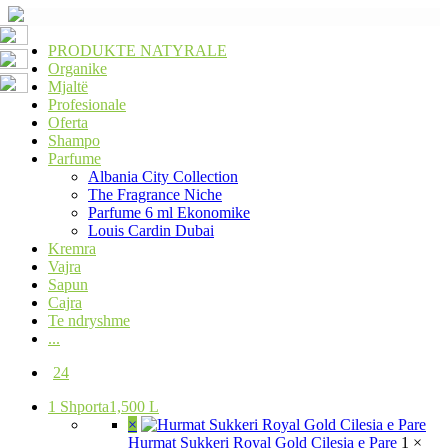
PRODUKTE NATYRALE
Organike
Mjaltë
Profesionale
Oferta
Shampo
Parfume
Albania City Collection
The Fragrance Niche
Parfume 6 ml Ekonomike
Louis Cardin Dubai
Kremra
Vajra
Sapun
Cajra
Te ndryshme
...
24
1
Shporta
1,500 L
×
Hurmat Sukkeri Royal Gold Cilesia e Pare
1 ×