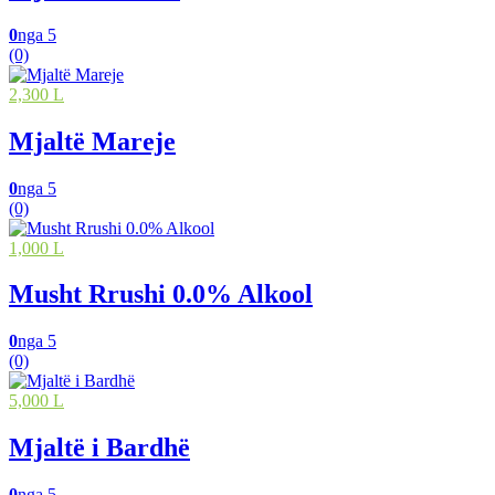
0
nga 5
(0)
2,300 L
Mjaltë Mareje
0
nga 5
(0)
1,000 L
Musht Rrushi 0.0% Alkool
0
nga 5
(0)
5,000 L
Mjaltë i Bardhë
0
nga 5