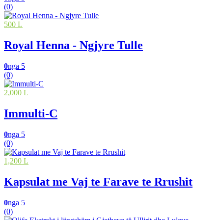
(0)
500 L
Royal Henna - Ngjyre Tulle
0
nga 5
(0)
2,000 L
Immulti-C
0
nga 5
(0)
1,200 L
Kapsulat me Vaj te Farave te Rrushit
0
nga 5
(0)