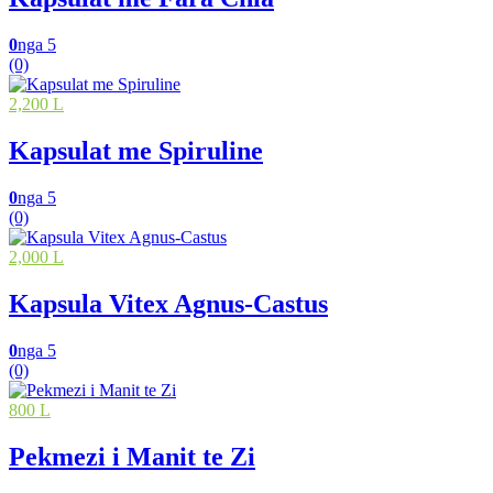
0
nga 5
(0)
2,200 L
Kapsulat me Spiruline
0
nga 5
(0)
2,000 L
Kapsula Vitex Agnus-Castus
0
nga 5
(0)
800 L
Pekmezi i Manit te Zi