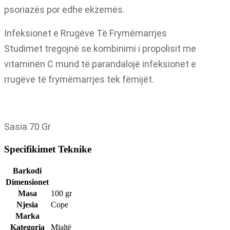
psoriazës por edhe ekzemës.
Infeksionet e Rrugëve Të Frymëmarrjes
Studimet tregojnë se kombinimi i propolisit me
vitaminën C mund të parandalojë infeksionet e
rrugëve të frymëmarrjes tek fëmijët.
Sasia 70 Gr
Specifikimet Teknike
Barkodi
Dimensionet
Masa
100 gr
Njesia
Cope
Marka
Kategoria
Mjaltë