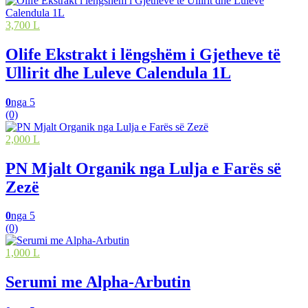
3,700 L
Olife Ekstrakt i lëngshëm i Gjetheve të
Ullirit dhe Luleve Calendula 1L
0
nga 5
(0)
2,000 L
PN Mjalt Organik nga Lulja e Farës së
Zezë
0
nga 5
(0)
1,000 L
Serumi me Alpha-Arbutin