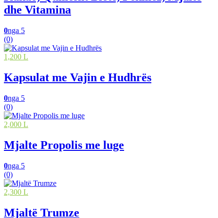
dhe Vitamina
0
nga 5
(0)
1,200 L
Kapsulat me Vajin e Hudhrës
0
nga 5
(0)
2,000 L
Mjalte Propolis me luge
0
nga 5
(0)
2,300 L
Mjaltë Trumze