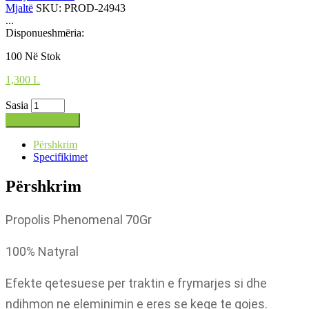
Mjaltë
SKU:
PROD-24943
...
Disponueshmëria:
100 Në Stok
1,300
L
Sasia
Shto në shportë
Përshkrim
Specifikimet
Përshkrim
Propolis Phenomenal 70Gr
100% Natyral
Efekte qetesuese per traktin e frymarjes si dhe
ndihmon ne eleminimin e eres se keqe te gojes.