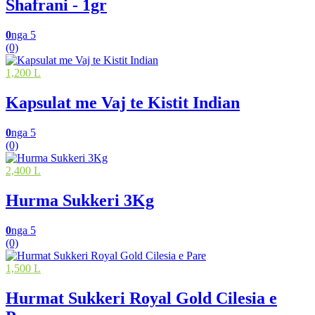
Shafrani - 1gr
0
nga 5
(0)
1,200 L
Kapsulat me Vaj te Kistit Indian
0
nga 5
(0)
2,400 L
Hurma Sukkeri 3Kg
0
nga 5
(0)
1,500 L
Hurmat Sukkeri Royal Gold Cilesia e