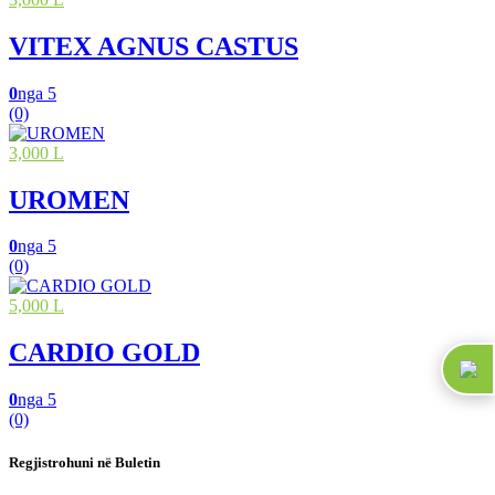
VITEX AGNUS CASTUS
0
nga 5
(0)
3,000 L
UROMEN
0
nga 5
(0)
5,000 L
CARDIO GOLD
0
nga 5
(0)
Regjistrohuni në Buletin