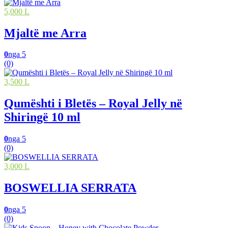
5,000 L
Mjaltë me Arra
0
nga 5
(0)
3,500 L
Qumështi i Bletës – Royal Jelly në
Shiringë 10 ml
0
nga 5
(0)
3,000 L
BOSWELLIA SERRATA
0
nga 5
(0)