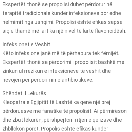
Ekspertët thonë se propolisi duhet përdorur në
terapitë tradicionale kundër infeksioneve por edhe
helmimit nga ushqimi. Propolisi është efikas sepse
siç e thamë më lart ka një nivel të lartë flavonoidësh.
Infeksionet e Veshit
Këto infeksione janë më të përhapura tek fëmijët.
Ekspertët thonë se përdorimi i propolisit bashkë me
zinkun ul rrezikun e infeksioneve të veshit dhe
nevojën për përdorimin e antibiotikëve.
Shëndeti I Lëkurës
Kleopatra e Egjipitit të Lashtë ka qenë një prej
përdoruesve më fanatike të propolisit. Ai përmirëson
dhe zbut lëkurën, përshpejton rritjen e qelizave dhe
zhbllokon poret. Propolis është efikas kundër