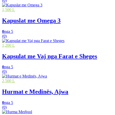
(0)
1,500 L
Kapuslat me Omega 3
0
nga 5
(0)
1,200 L
Kapsulat me Vaj nga Farat e Sheges
0
nga 5
(0)
2,500 L
Hurmat e Medinës, Ajwa
0
nga 5
(0)