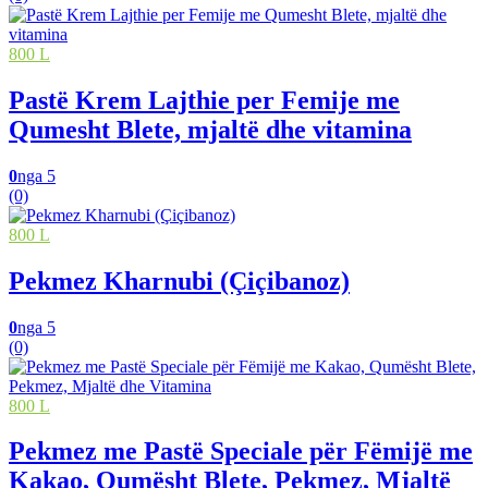
800 L
Pastë Krem Lajthie per Femije me
Qumesht Blete, mjaltë dhe vitamina
0
nga 5
(0)
800 L
Pekmez Kharnubi (Çiçibanoz)
0
nga 5
(0)
800 L
Pekmez me Pastë Speciale për Fëmijë me
Kakao, Qumësht Blete, Pekmez, Mjaltë