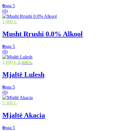
0
nga 5
(0)
1,000 L
Musht Rrushi 0.0% Alkool
0
nga 5
(0)
2,000 L
2,300 L
Mjaltë Lulesh
0
nga 5
(0)
2,300 L
Mjaltë Akacia
0
nga 5