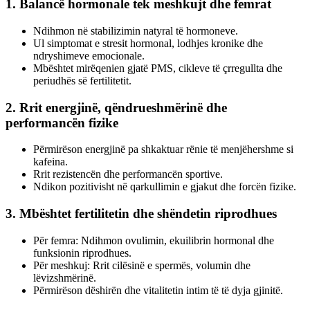
1. Balancë hormonale tek meshkujt dhe femrat
Ndihmon në stabilizimin natyral të hormoneve.
Ul simptomat e stresit hormonal, lodhjes kronike dhe
ndryshimeve emocionale.
Mbështet mirëqenien gjatë PMS, cikleve të çrregullta dhe
periudhës së fertilitetit.
2. Rrit energjinë, qëndrueshmërinë dhe
performancën fizike
Përmirëson energjinë pa shkaktuar rënie të menjëhershme si
kafeina.
Rrit rezistencën dhe performancën sportive.
Ndikon pozitivisht në qarkullimin e gjakut dhe forcën fizike.
3. Mbështet fertilitetin dhe shëndetin riprodhues
Për femra: Ndihmon ovulimin, ekuilibrin hormonal dhe
funksionin riprodhues.
Për meshkuj: Rrit cilësinë e spermës, volumin dhe
lëvizshmërinë.
Përmirëson dëshirën dhe vitalitetin intim të të dyja gjinitë.