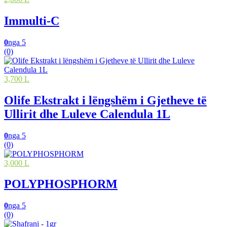
Immulti-C
0
nga 5
(0)
3,700 L
Olife Ekstrakt i lëngshëm i Gjetheve të
Ullirit dhe Luleve Calendula 1L
0
nga 5
(0)
3,000 L
POLYPHOSPHORM
0
nga 5
(0)