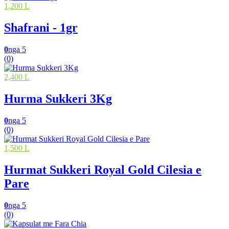
1,200 L
Shafrani - 1gr
0
nga 5
(0)
2,400 L
Hurma Sukkeri 3Kg
0
nga 5
(0)
1,500 L
Hurmat Sukkeri Royal Gold Cilesia e
Pare
0
nga 5
(0)