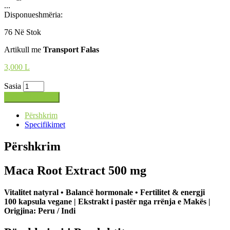
...
Disponueshmëria:
76 Në Stok
Artikull me
Transport Falas
3,000
L
Sasia
Shto në shportë
Përshkrim
Specifikimet
Përshkrim
Maca Root Extract 500 mg
Vitalitet natyral • Balancë hormonale • Fertilitet & energji
100 kapsula vegane | Ekstrakt i pastër nga rrënja e Makës |
Origjina: Peru / Indi