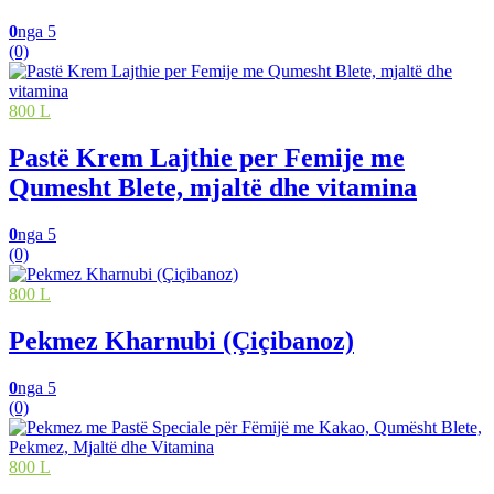
0
nga 5
(0)
800 L
Pastë Krem Lajthie per Femije me
Qumesht Blete, mjaltë dhe vitamina
0
nga 5
(0)
800 L
Pekmez Kharnubi (Çiçibanoz)
0
nga 5
(0)
800 L