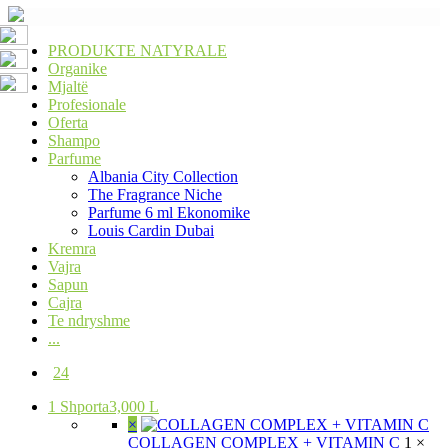
PRODUKTE NATYRALE
Organike
Mjaltë
Profesionale
Oferta
Shampo
Parfume
Albania City Collection
The Fragrance Niche
Parfume 6 ml Ekonomike
Louis Cardin Dubai
Kremra
Vajra
Sapun
Cajra
Te ndryshme
...
24
1
Shporta
3,000 L
×
COLLAGEN COMPLEX + VITAMIN C
1 ×