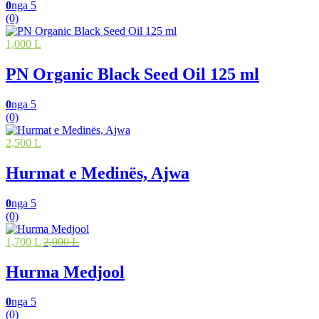
0
nga 5
(0)
1,000 L
PN Organic Black Seed Oil 125 ml
0
nga 5
(0)
2,500 L
Hurmat e Medinës, Ajwa
0
nga 5
(0)
1,700 L
2,000 L
Hurma Medjool
0
nga 5
(0)