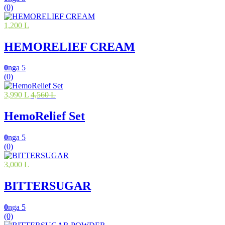
(0)
1,200 L
HEMORELIEF CREAM
0
nga 5
(0)
3,990 L
4,560 L
HemoRelief Set
0
nga 5
(0)
3,000 L
BITTERSUGAR
0
nga 5
(0)