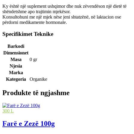
Ky është një suplement ushqimor dhe nuk zëvendëson një dietë të
shëndetshme apo trajtimin mjekësor.
Konsultohuni me një mjek nëse jeni shtatzënë, në laktacion ose
përdorni medikamente hormonale.
Specifikimet Teknike
Barkodi
Dimensionet
Masa
0 gr
Njesia
Marka
Kategoria
Organike
Produkte të ngjashme
300 L
Farë e Zezë 100g