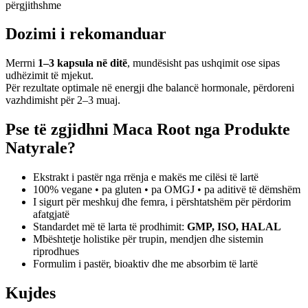
përgjithshme
Dozimi i rekomanduar
Merrni
1–3 kapsula në ditë
, mundësisht pas ushqimit ose sipas
udhëzimit të mjekut.
Për rezultate optimale në energji dhe balancë hormonale, përdoreni
vazhdimisht për 2–3 muaj.
Pse të zgjidhni Maca Root nga Produkte
Natyrale?
Ekstrakt i pastër nga rrënja e makës me cilësi të lartë
100% vegane • pa gluten • pa OMGJ • pa aditivë të dëmshëm
I sigurt për meshkuj dhe femra, i përshtatshëm për përdorim
afatgjatë
Standardet më të larta të prodhimit:
GMP, ISO, HALAL
Mbështetje holistike për trupin, mendjen dhe sistemin
riprodhues
Formulim i pastër, bioaktiv dhe me absorbim të lartë
Kujdes