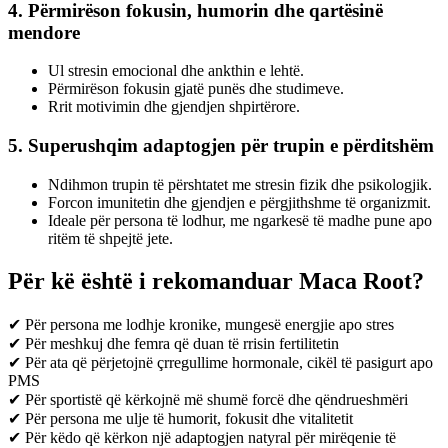
4. Përmirëson fokusin, humorin dhe qartësinë
mendore
Ul stresin emocional dhe ankthin e lehtë.
Përmirëson fokusin gjatë punës dhe studimeve.
Rrit motivimin dhe gjendjen shpirtërore.
5. Superushqim adaptogjen për trupin e përditshëm
Ndihmon trupin të përshtatet me stresin fizik dhe psikologjik.
Forcon imunitetin dhe gjendjen e përgjithshme të organizmit.
Ideale për persona të lodhur, me ngarkesë të madhe pune apo
ritëm të shpejtë jete.
Për kë është i rekomanduar Maca Root?
✔ Për persona me lodhje kronike, mungesë energjie apo stres
✔ Për meshkuj dhe femra që duan të rrisin fertilitetin
✔ Për ata që përjetojnë çrregullime hormonale, cikël të pasigurt apo
PMS
✔ Për sportistë që kërkojnë më shumë forcë dhe qëndrueshmëri
✔ Për persona me ulje të humorit, fokusit dhe vitalitetit
✔ Për këdo që kërkon një adaptogjen natyral për mirëqenie të