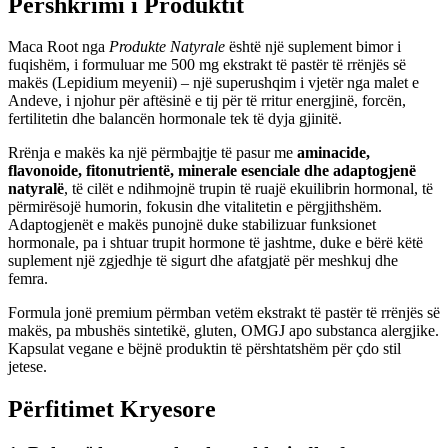
Përshkrimi i Produktit
Maca Root nga
Produkte Natyrale
është një suplement bimor i
fuqishëm, i formuluar me 500 mg ekstrakt të pastër të rrënjës së
makës (Lepidium meyenii) – një superushqim i vjetër nga malet e
Andeve, i njohur për aftësinë e tij për të rritur energjinë, forcën,
fertilitetin dhe balancën hormonale tek të dyja gjinitë.
Rrënja e makës ka një përmbajtje të pasur me
aminacide,
flavonoide, fitonutrientë, minerale esenciale dhe adaptogjenë
natyralë
, të cilët e ndihmojnë trupin të ruajë ekuilibrin hormonal, të
përmirësojë humorin, fokusin dhe vitalitetin e përgjithshëm.
Adaptogjenët e makës punojnë duke stabilizuar funksionet
hormonale, pa i shtuar trupit hormone të jashtme, duke e bërë këtë
suplement një zgjedhje të sigurt dhe afatgjatë për meshkuj dhe
femra.
Formula jonë premium përmban vetëm ekstrakt të pastër të rrënjës së
makës, pa mbushës sintetikë, gluten, OMGJ apo substanca alergjike.
Kapsulat vegane e bëjnë produktin të përshtatshëm për çdo stil
jetese.
Përfitimet Kryesore