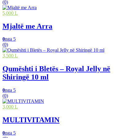
(0)
5,000 L
Mjaltë me Arra
0
nga 5
(0)
3,500 L
Qumështi i Bletës – Royal Jelly në
Shiringë 10 ml
0
nga 5
(0)
3,000 L
MULTIVITAMIN
0
nga 5