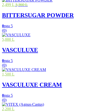
2,499 L
3,360 L
BITTERSUGAR POWDER
0
nga 5
(0)
5,000 L
VASCULUXE
0
nga 5
(0)
1,500 L
VASCULUXE CREAM
0
nga 5
(0)
2,200 L