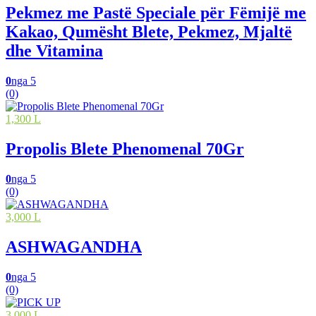
Pekmez me Pastë Speciale për Fëmijë me
Kakao, Qumësht Blete, Pekmez, Mjaltë
dhe Vitamina
0
nga 5
(0)
1,300 L
Propolis Blete Phenomenal 70Gr
0
nga 5
(0)
3,000 L
ASHWAGANDHA
0
nga 5
(0)
3,000 L