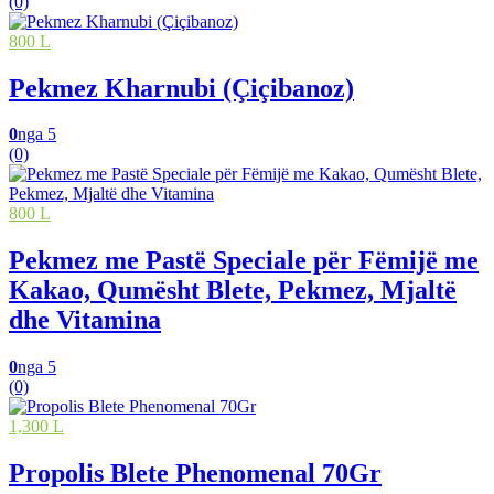
(0)
800 L
Pekmez Kharnubi (Çiçibanoz)
0
nga 5
(0)
800 L
Pekmez me Pastë Speciale për Fëmijë me
Kakao, Qumësht Blete, Pekmez, Mjaltë
dhe Vitamina
0
nga 5
(0)
1,300 L
Propolis Blete Phenomenal 70Gr