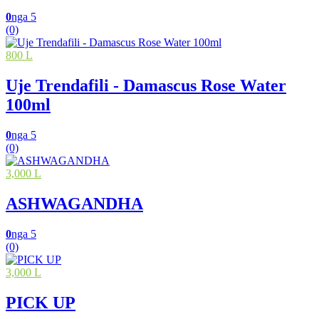
0
nga 5
(0)
800 L
Uje Trendafili - Damascus Rose Water
100ml
0
nga 5
(0)
3,000 L
ASHWAGANDHA
0
nga 5
(0)
3,000 L
PICK UP