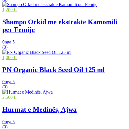
1,200 L
Shampo Orkid me ekstrakte Kamomili
per Femije
0
nga 5
(0)
1,000 L
PN Organic Black Seed Oil 125 ml
0
nga 5
(0)
2,500 L
Hurmat e Medinës, Ajwa
0
nga 5
(0)