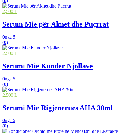
(0)
2,500 L
Serum Mie për Aknet dhe Puçrrat
0
nga 5
(0)
2,500 L
Serumi Mie Kundër Njollave
0
nga 5
(0)
2,500 L
Serumi Mie Rigjenerues AHA 30ml
0
nga 5
(0)