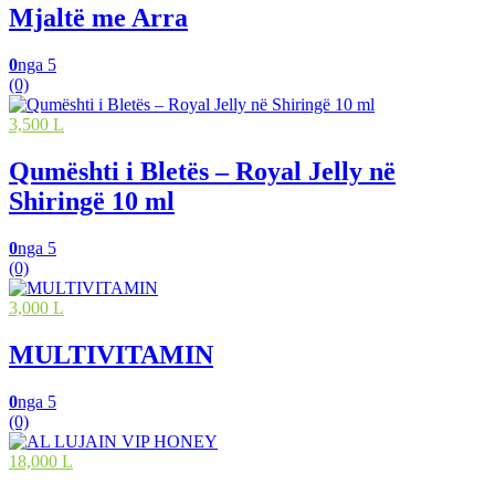
Mjaltë me Arra
0
nga 5
(0)
3,500 L
Qumështi i Bletës – Royal Jelly në
Shiringë 10 ml
0
nga 5
(0)
3,000 L
MULTIVITAMIN
0
nga 5
(0)
18,000 L