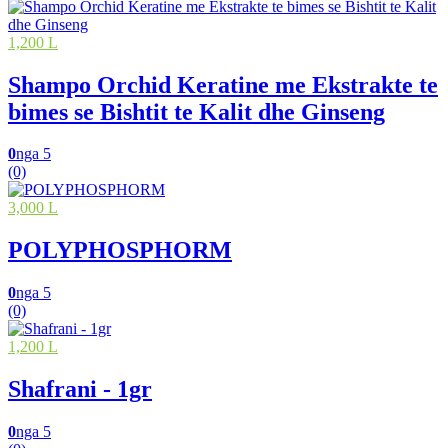
1,200 L
Shampo Orchid Keratine me Ekstrakte te
bimes se Bishtit te Kalit dhe Ginseng
0
nga 5
(0)
3,000 L
POLYPHOSPHORM
0
nga 5
(0)
1,200 L
Shafrani - 1gr
0
nga 5