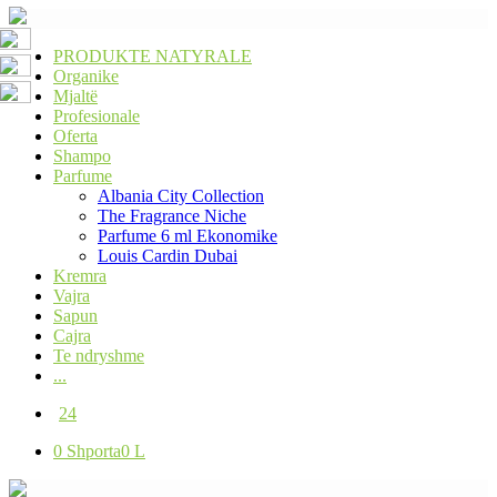
PRODUKTE NATYRALE
Organike
Mjaltë
Profesionale
Oferta
Shampo
Parfume
Albania City Collection
The Fragrance Niche
Parfume 6 ml Ekonomike
Louis Cardin Dubai
Kremra
Vajra
Sapun
Cajra
Te ndryshme
...
24
0
Shporta
0 L