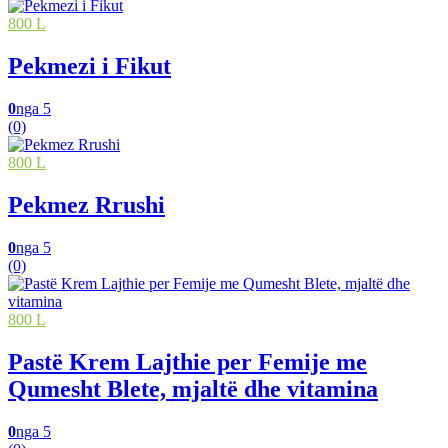
800 L
Pekmezi i Fikut
0
nga 5
(0)
800 L
Pekmez Rrushi
0
nga 5
(0)
800 L
Pastë Krem Lajthie per Femije me
Qumesht Blete, mjaltë dhe vitamina
0
nga 5