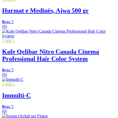
Hurmat e Medinës, Ajwa 500 gr
0
nga 5
(0)
1,000 L
Kafe Qelibar Nitro Canada Cinema
Professional Hair Color System
0
nga 5
(0)
2,000 L
Immulti-C
0
nga 5
(0)