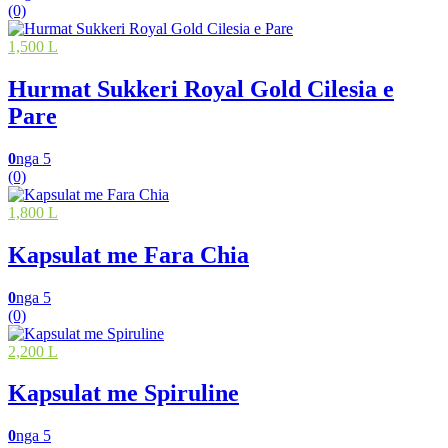
(0)
1,500 L
Hurmat Sukkeri Royal Gold Cilesia e
Pare
0
nga 5
(0)
1,800 L
Kapsulat me Fara Chia
0
nga 5
(0)
2,200 L
Kapsulat me Spiruline
0
nga 5