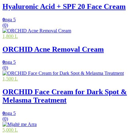
Hyaluronic Acid + SPF 20 Face Cream
0
nga 5
(0)
1,800 L
ORCHID Acne Removal Cream
0
nga 5
(0)
1,500 L
ORCHID Face Cream for Dark Spot &
Melasma Treatment
0
nga 5
(0)
5,000 L