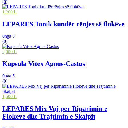
(0)
1,200 L
LEPARES Tonik kundër rënjes së flokëve
0
nga 5
(0)
2,000 L
Kapsula Vitex Agnus-Castus
0
nga 5
(0)
1,500 L
LEPARES Mix Vaj per Riparimin e
Flokeve dhe Trajtimin e Skalpit