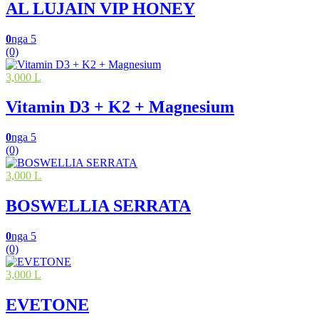
AL LUJAIN VIP HONEY
0
nga 5
(0)
3,000 L
Vitamin D3 + K2 + Magnesium
0
nga 5
(0)
3,000 L
BOSWELLIA SERRATA
0
nga 5
(0)
3,000 L
EVETONE