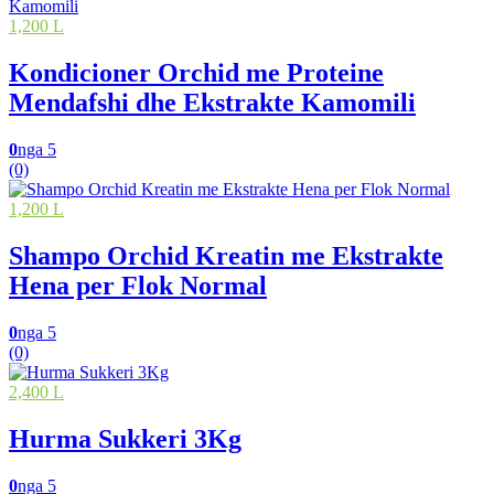
1,200 L
Kondicioner Orchid me Proteine
Mendafshi dhe Ekstrakte Kamomili
0
nga 5
(0)
1,200 L
Shampo Orchid Kreatin me Ekstrakte
Hena per Flok Normal
0
nga 5
(0)
2,400 L
Hurma Sukkeri 3Kg
0
nga 5