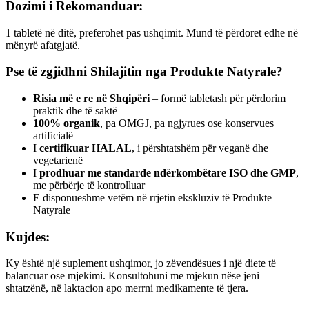
Dozimi i Rekomanduar:
1 tabletë në ditë, preferohet pas ushqimit. Mund të përdoret edhe në
mënyrë afatgjatë.
Pse të zgjidhni Shilajitin nga Produkte Natyrale?
Risia më e re në Shqipëri
– formë tabletash për përdorim
praktik dhe të saktë
100% organik
, pa OMGJ, pa ngjyrues ose konservues
artificialë
I
certifikuar HALAL
, i përshtatshëm për veganë dhe
vegetarienë
I
prodhuar me standarde ndërkombëtare ISO dhe GMP
,
me përbërje të kontrolluar
E disponueshme vetëm në rrjetin ekskluziv të Produkte
Natyrale
Kujdes:
Ky është një suplement ushqimor, jo zëvendësues i një diete të
balancuar ose mjekimi. Konsultohuni me mjekun nëse jeni
shtatzënë, në laktacion apo merrni medikamente të tjera.