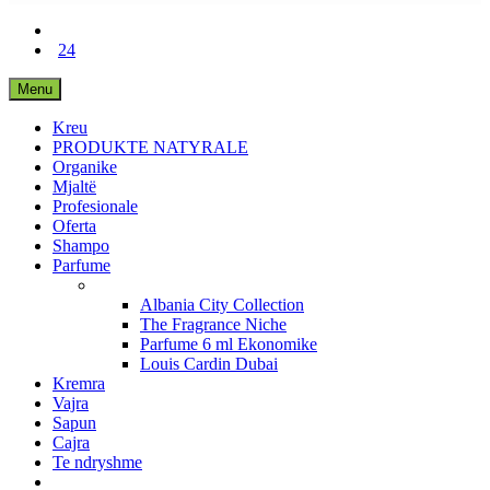
24
Menu
Kreu
PRODUKTE NATYRALE
Organike
Mjaltë
Profesionale
Oferta
Shampo
Parfume
Albania City Collection
The Fragrance Niche
Parfume 6 ml Ekonomike
Louis Cardin Dubai
Kremra
Vajra
Sapun
Cajra
Te ndryshme