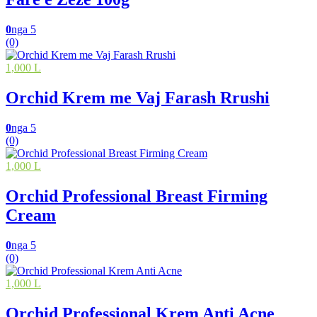
0
nga 5
(0)
1,000 L
Orchid Krem me Vaj Farash Rrushi
0
nga 5
(0)
1,000 L
Orchid Professional Breast Firming
Cream
0
nga 5
(0)
1,000 L
Orchid Professional Krem Anti Acne