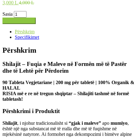
3,000
L
4,000 L
Sasia
Shto në shportë
Përshkrim
Specifikimet
Përshkrim
Shilajit – Fuqia e Maleve në Formën më të Pastër
dhe të Lehtë për Përdorim
90 Tableta Vegjetariane | 200 mg për tabletë | 100% Organik &
HALAL
RISIA më e re në tregun shqiptar – Shilajiti tashmë në formë
tabletash!
Përshkrimi i Produktit
Shilajit
, i njohur tradicionalisht si
“gjak i maleve”
apo
mumiyo
,
është një nga substancat më të rralla dhe më të fuqishme në
mjekësinë natyrore. Ai formohet nga dekompozimi i bimëve alpine