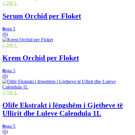
1,200 L
Serum Orchid per Floket
0
nga 5
(0)
1,200 L
Krem Orchid per Floket
0
nga 5
(0)
3,700 L
Olife Ekstrakt i lëngshëm i Gjetheve të
Ullirit dhe Luleve Calendula 1L
0
nga 5
(0)