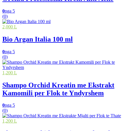
0
nga 5
(0)
2,000 L
Bio Argan Italia 100 ml
0
nga 5
(0)
1,200 L
Shampo Orchid Kreatin me Ekstrakt
Kamomili per Flok te Yndyrshem
0
nga 5
(0)
1,200 L