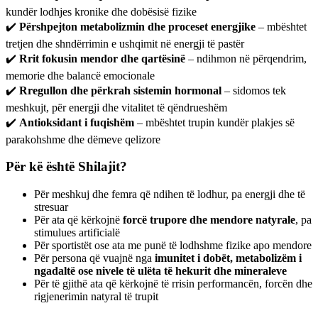
kundër lodhjes kronike dhe dobësisë fizike
✔️
Përshpejton metabolizmin dhe proceset energjike
– mbështet
tretjen dhe shndërrimin e ushqimit në energji të pastër
✔️
Rrit fokusin mendor dhe qartësinë
– ndihmon në përqendrim,
memorie dhe balancë emocionale
✔️
Rregullon dhe përkrah sistemin hormonal
– sidomos tek
meshkujt, për energji dhe vitalitet të qëndrueshëm
✔️
Antioksidant i fuqishëm
– mbështet trupin kundër plakjes së
parakohshme dhe dëmeve qelizore
Për kë është Shilajit?
Për meshkuj dhe femra që ndihen të lodhur, pa energji dhe të
stresuar
Për ata që kërkojnë
forcë trupore dhe mendore natyrale
, pa
stimulues artificialë
Për sportistët ose ata me punë të lodhshme fizike apo mendore
Për persona që vuajnë nga
imunitet i dobët, metabolizëm i
ngadaltë ose nivele të ulëta të hekurit dhe mineraleve
Për të gjithë ata që kërkojnë të rrisin performancën, forcën dhe
rigjenerimin natyral të trupit