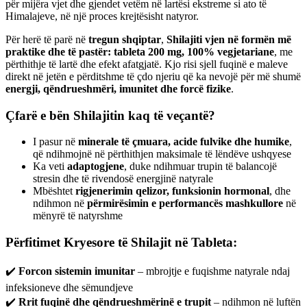
për mijëra vjet dhe gjendet vetëm në lartësi ekstreme si ato të
Himalajeve, në një proces krejtësisht natyror.
Për herë të parë në
tregun shqiptar
,
Shilajiti vjen në formën më
praktike dhe të pastër: tableta 200 mg, 100% vegjetariane
, me
përthithje të lartë dhe efekt afatgjatë. Kjo risi sjell fuqinë e maleve
direkt në jetën e përditshme të çdo njeriu që ka nevojë për më shumë
energji, qëndrueshmëri, imunitet dhe forcë fizike
.
Çfarë e bën Shilajitin kaq të veçantë?
I pasur në
minerale të çmuara, acide fulvike dhe humike
,
që ndihmojnë në përthithjen maksimale të lëndëve ushqyese
Ka veti
adaptogjene
, duke ndihmuar trupin të balancojë
stresin dhe të rivendosë energjinë natyrale
Mbështet
rigjenerimin qelizor, funksionin hormonal
, dhe
ndihmon në
përmirësimin e performancës mashkullore
në
mënyrë të natyrshme
Përfitimet Kryesore të Shilajit në Tableta:
✔️
Forcon sistemin imunitar
– mbrojtje e fuqishme natyrale ndaj
infeksioneve dhe sëmundjeve
✔️
Rrit fuqinë dhe qëndrueshmërinë e trupit
– ndihmon në luftën