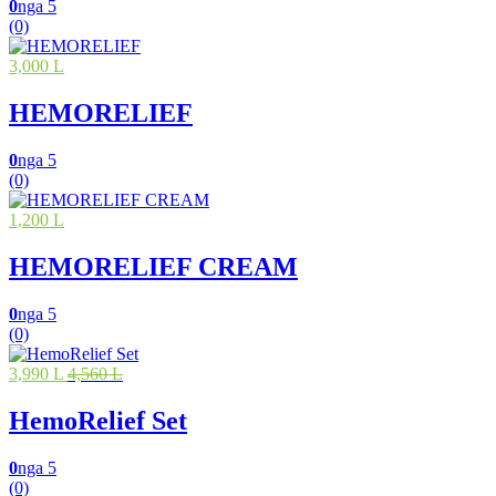
0
nga 5
(0)
3,000 L
HEMORELIEF
0
nga 5
(0)
1,200 L
HEMORELIEF CREAM
0
nga 5
(0)
3,990 L
4,560 L
HemoRelief Set
0
nga 5
(0)