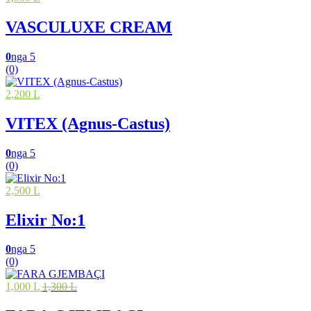
VASCULUXE CREAM
0
nga 5
(0)
2,200 L
VITEX (Agnus-Castus)
0
nga 5
(0)
2,500 L
Elixir No:1
0
nga 5
(0)
1,000 L
1,300 L