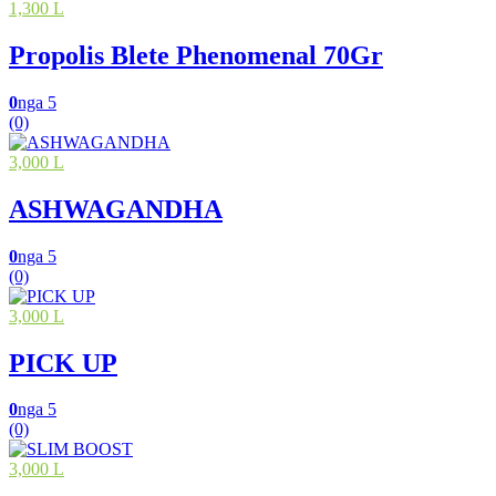
1,300 L
Propolis Blete Phenomenal 70Gr
0
nga 5
(0)
3,000 L
ASHWAGANDHA
0
nga 5
(0)
3,000 L
PICK UP
0
nga 5
(0)
3,000 L