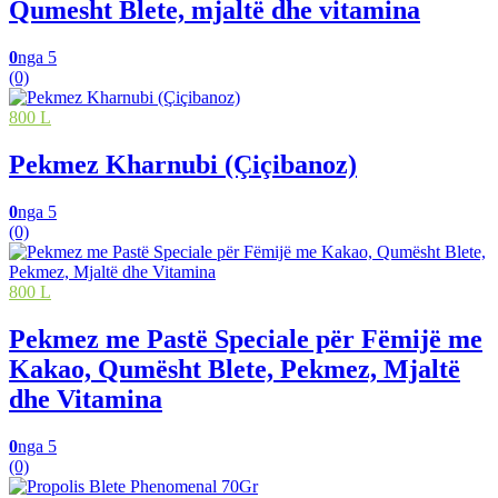
Qumesht Blete, mjaltë dhe vitamina
0
nga 5
(0)
800 L
Pekmez Kharnubi (Çiçibanoz)
0
nga 5
(0)
800 L
Pekmez me Pastë Speciale për Fëmijë me
Kakao, Qumësht Blete, Pekmez, Mjaltë
dhe Vitamina
0
nga 5
(0)