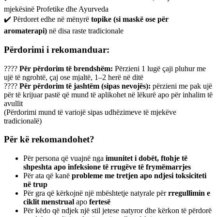
mjekësinë Profetike dhe Ayurveda
✔️ Përdoret edhe në mënyrë
topike (si maskë ose për
aromaterapi)
në disa raste tradicionale
Përdorimi i rekomanduar:
????
Për përdorim të brendshëm:
Përzieni 1 lugë çaji pluhur me
ujë të ngrohtë, çaj ose mjaltë, 1–2 herë në ditë
????
Për përdorim të jashtëm (sipas nevojës):
përzieni me pak ujë
për të krijuar pastë që mund të aplikohet në lëkurë apo për inhalim të
avullit
(Përdorimi mund të variojë sipas udhëzimeve të mjekëve
tradicionalë)
Për kë rekomandohet?
Për persona që vuajnë nga
imunitet i dobët, ftohje të
shpeshta apo infeksione të rrugëve të frymëmarrjes
Për ata që kanë
probleme me tretjen apo ndjesi toksiciteti
në trup
Për gra që kërkojnë një mbështetje natyrale për
rregullimin e
ciklit menstrual
apo
fertesë
Për këdo që ndjek një stil jetese natyror dhe kërkon të përdorë