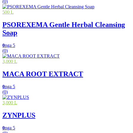
(0)
500 L
PSOREXEMA Gentle Herbal Cleansing
Soap
0
nga 5
(0)
3,000 L
MACA ROOT EXTRACT
0
nga 5
(0)
3,000 L
ZYNPLUS
0
nga 5