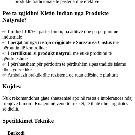
produkte tradicionale të pastërta dhe efektive
Pse ta zgjidhni Kistin Indian nga Produkte
Natyrale?
✅ Produkt 100% i pastër bimor, pa aditivë dhe pa përpunime
industriale
✅ I përgatitur nga
rrënja origjinale e Saussurea Costus
me
përpunim të kontrolluar
✅ I
certifikuar si produkt natyral
, me etikë prodhimi të
qëndrueshme
✅ I përshtatshëm për përdorim të përditshëm sipas traditës islame
dhe ayurvedike
✅ Ambalazh praktik dhe rezistent, që ruan cilësinë e pluhurit
Kujdes:
Nuk rekomandohet gjatë shtatzënisë apo në rastet e intolerancës ndaj
rrënjëve bimore. Ruajeni në vend të freskët, të thatë dhe larg dritës
së diellit.
Specifikimet Teknike
Barkodi