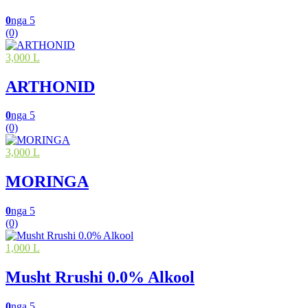
0
nga 5
(0)
3,000 L
ARTHONID
0
nga 5
(0)
3,000 L
MORINGA
0
nga 5
(0)
1,000 L
Musht Rrushi 0.0% Alkool
0
nga 5