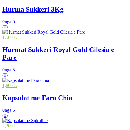
Hurma Sukkeri 3Kg
0
nga 5
(0)
1,500 L
Hurmat Sukkeri Royal Gold Cilesia e
Pare
0
nga 5
(0)
1,800 L
Kapsulat me Fara Chia
0
nga 5
(0)
2,200 L