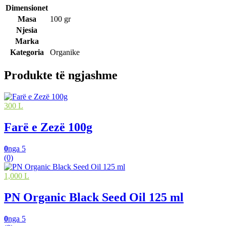
Dimensionet
Masa
100 gr
Njesia
Marka
Kategoria
Organike
Produkte të ngjashme
300 L
Farë e Zezë 100g
0
nga 5
(0)
1,000 L
PN Organic Black Seed Oil 125 ml
0
nga 5