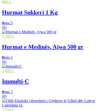
800 L
Hurmat Sukkeri 1 Kg
0
nga 5
(0)
1,300 L
Hurmat e Medinës, Ajwa 500 gr
0
nga 5
(0)
2,000 L
Immulti-C
0
nga 5
(0)
3,700 L