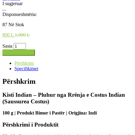
I sugjeruar
...
Disponueshmëria:
87 Në Stok
800
L
1,000 L
Sasia
Shto në shportë
Përshkrim
Specifikimet
Përshkrim
Kisti Indian – Pluhur nga Rrënja e Costus Indian
(Saussurea Costus)
100 g | Produkt Bimor i Pastër | Origjina: Indi
Përshkrimi i Produktit