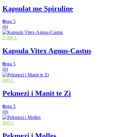
Kapsulat me Spiruline
0
nga 5
(0)
2,000 L
Kapsula Vitex Agnus-Castus
0
nga 5
(0)
800 L
Pekmezi i Manit te Zi
0
nga 5
(0)
800 L
Pekmezi i Molles