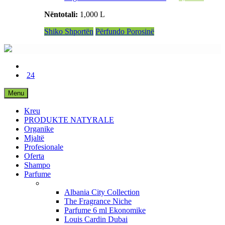
Nëntotali:
1,000 L
Shiko Shportën
Përfundo Porosinë
24
Menu
Kreu
PRODUKTE NATYRALE
Organike
Mjaltë
Profesionale
Oferta
Shampo
Parfume
Albania City Collection
The Fragrance Niche
Parfume 6 ml Ekonomike
Louis Cardin Dubai