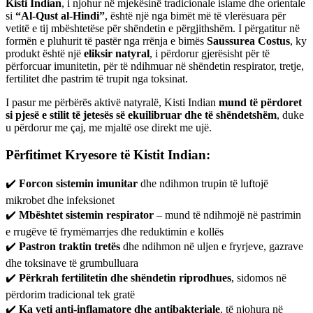
Kisti Indian
, i njohur në mjekësinë tradicionale islame dhe orientale
si
“Al-Qust al-Hindi”
, është një nga bimët më të vlerësuara për
vetitë e tij mbështetëse për shëndetin e përgjithshëm. I përgatitur në
formën e pluhurit të pastër nga rrënja e bimës
Saussurea Costus
, ky
produkt është një
eliksir natyral
, i përdorur gjerësisht për të
përforcuar imunitetin, për të ndihmuar në shëndetin respirator, tretje,
fertilitet dhe pastrim të trupit nga toksinat.
I pasur me përbërës aktivë natyralë, Kisti Indian
mund të përdoret
si pjesë e stilit të jetesës së ekuilibruar dhe të shëndetshëm
, duke
u përdorur me çaj, me mjaltë ose direkt me ujë.
Përfitimet Kryesore të Kistit Indian:
✔️
Forcon sistemin imunitar
dhe ndihmon trupin të luftojë
mikrobet dhe infeksionet
✔️
Mbështet sistemin respirator
– mund të ndihmojë në pastrimin
e rrugëve të frymëmarrjes dhe reduktimin e kollës
✔️
Pastron traktin tretës
dhe ndihmon në uljen e fryrjeve, gazrave
dhe toksinave të grumbulluara
✔️
Përkrah fertilitetin dhe shëndetin riprodhues
, sidomos në
përdorim tradicional tek gratë
✔️
Ka veti anti-inflamatore dhe antibakteriale
, të njohura në