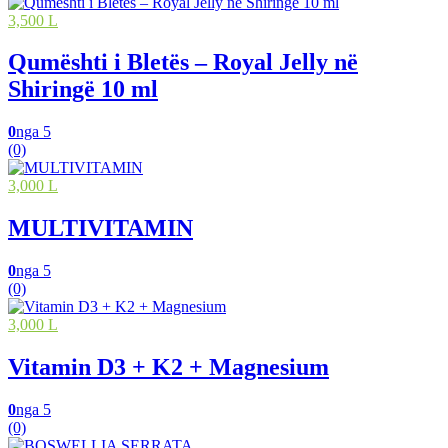
3,500 L
Qumështi i Bletës – Royal Jelly në
Shiringë 10 ml
0
nga 5
(0)
3,000 L
MULTIVITAMIN
0
nga 5
(0)
3,000 L
Vitamin D3 + K2 + Magnesium
0
nga 5
(0)