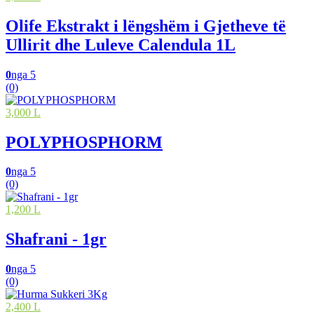
Olife Ekstrakt i lëngshëm i Gjetheve të
Ullirit dhe Luleve Calendula 1L
0
nga 5
(0)
3,000 L
POLYPHOSPHORM
0
nga 5
(0)
1,200 L
Shafrani - 1gr
0
nga 5
(0)
2,400 L