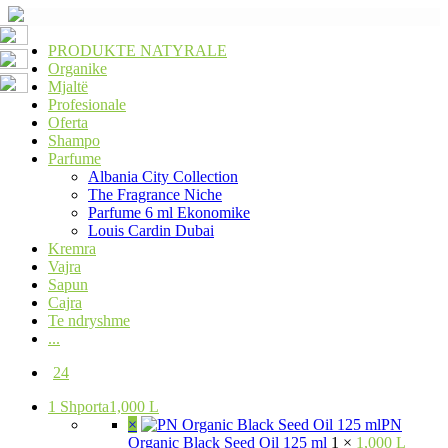
PRODUKTE NATYRALE
Organike
Mjaltë
Profesionale
Oferta
Shampo
Parfume
Albania City Collection
The Fragrance Niche
Parfume 6 ml Ekonomike
Louis Cardin Dubai
Kremra
Vajra
Sapun
Cajra
Te ndryshme
...
24
1
Shporta
1,000 L
×
PN
Organic Black Seed Oil 125 ml
1 ×
1,000 L