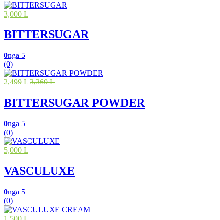
3,000 L
BITTERSUGAR
0
nga 5
(0)
2,499 L
3,360 L
BITTERSUGAR POWDER
0
nga 5
(0)
5,000 L
VASCULUXE
0
nga 5
(0)
1,500 L