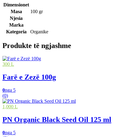
Dimensionet
Masa
100 gr
Njesia
Marka
Kategoria
Organike
Produkte të ngjashme
300 L
Farë e Zezë 100g
0
nga 5
(0)
1,000 L
PN Organic Black Seed Oil 125 ml
0
nga 5