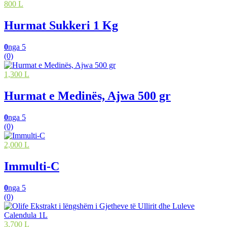
800 L
Hurmat Sukkeri 1 Kg
0
nga 5
(0)
1,300 L
Hurmat e Medinës, Ajwa 500 gr
0
nga 5
(0)
2,000 L
Immulti-C
0
nga 5
(0)
3,700 L