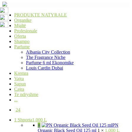
PRODUKTE NATYRALE
Organike
Mjaltë
Profesionale
Oferta
Shampo
Parfume
Albania City Collection
The Fragrance Niche
Parfume 6 ml Ekonomike
Louis Cardin Dubai
Kremra
Vajra
Sapun
Cajra
Te ndryshme
...
24
1
Shporta
1,000 L
×
PN
Organic Black Seed Oil 125 ml
1 ×
1,000 L