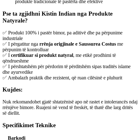
produkte tradicionale të pastërta dhe efektive
Pse ta zgjidhni Kistin Indian nga Produkte
Natyrale?
✅ Produkt 100% i pastër bimor, pa aditivë dhe pa përpunime
industriale
✅ I përgatitur nga
rrënja origjinale e Saussurea Costus
me
përpunim të kontrolluar
✅ I
certifikuar si produkt natyral
, me etikë prodhimi të
qëndrueshme
✅ I përshtatshëm për përdorim të përditshëm sipas traditës islame
dhe ayurvedike
✅ Ambalazh praktik dhe rezistent, që ruan cilësinë e pluhurit
Kujdes:
Nuk rekomandohet gjatë shtatzënisë apo në rastet e intolerancës ndaj
rrënjëve bimore. Ruajeni në vend të freskët, të thatë dhe larg dritës
së diellit.
Specifikimet Teknike
Barkodi