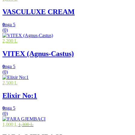
VASCULUXE CREAM
0
nga 5
(0)
2,200 L
VITEX (Agnus-Castus)
0
nga 5
(0)
2,500 L
Elixir No:1
0
nga 5
(0)
1,000 L
1,300 L