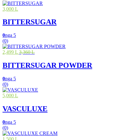
3,000 L
BITTERSUGAR
0
nga 5
(0)
2,499 L
3,360 L
BITTERSUGAR POWDER
0
nga 5
(0)
5,000 L
VASCULUXE
0
nga 5
(0)
1,500 L