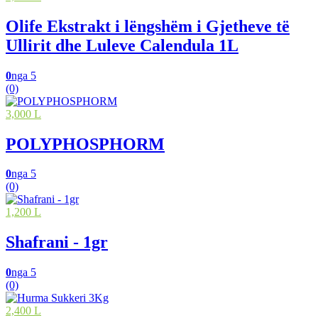
Olife Ekstrakt i lëngshëm i Gjetheve të
Ullirit dhe Luleve Calendula 1L
0
nga 5
(0)
3,000 L
POLYPHOSPHORM
0
nga 5
(0)
1,200 L
Shafrani - 1gr
0
nga 5
(0)
2,400 L