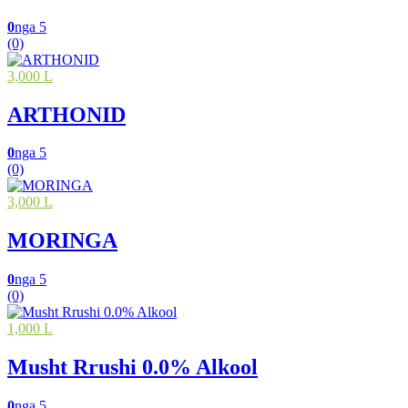
0
nga 5
(0)
3,000 L
ARTHONID
0
nga 5
(0)
3,000 L
MORINGA
0
nga 5
(0)
1,000 L
Musht Rrushi 0.0% Alkool
0
nga 5