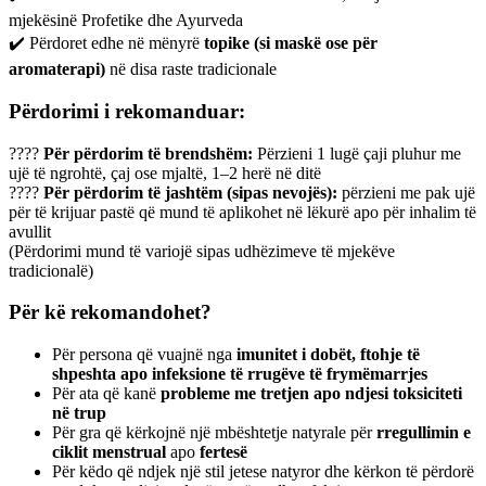
mjekësinë Profetike dhe Ayurveda
✔️ Përdoret edhe në mënyrë
topike (si maskë ose për
aromaterapi)
në disa raste tradicionale
Përdorimi i rekomanduar:
????
Për përdorim të brendshëm:
Përzieni 1 lugë çaji pluhur me
ujë të ngrohtë, çaj ose mjaltë, 1–2 herë në ditë
????
Për përdorim të jashtëm (sipas nevojës):
përzieni me pak ujë
për të krijuar pastë që mund të aplikohet në lëkurë apo për inhalim të
avullit
(Përdorimi mund të variojë sipas udhëzimeve të mjekëve
tradicionalë)
Për kë rekomandohet?
Për persona që vuajnë nga
imunitet i dobët, ftohje të
shpeshta apo infeksione të rrugëve të frymëmarrjes
Për ata që kanë
probleme me tretjen apo ndjesi toksiciteti
në trup
Për gra që kërkojnë një mbështetje natyrale për
rregullimin e
ciklit menstrual
apo
fertesë
Për këdo që ndjek një stil jetese natyror dhe kërkon të përdorë