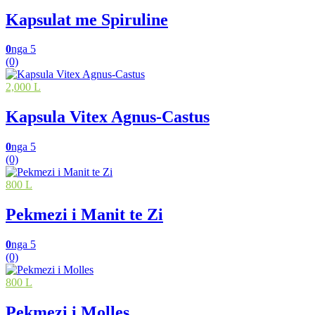
Kapsulat me Spiruline
0
nga 5
(0)
2,000 L
Kapsula Vitex Agnus-Castus
0
nga 5
(0)
800 L
Pekmezi i Manit te Zi
0
nga 5
(0)
800 L
Pekmezi i Molles