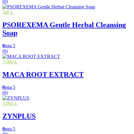
(0)
500 L
PSOREXEMA Gentle Herbal Cleansing
Soap
0
nga 5
(0)
3,000 L
MACA ROOT EXTRACT
0
nga 5
(0)
3,000 L
ZYNPLUS
0
nga 5