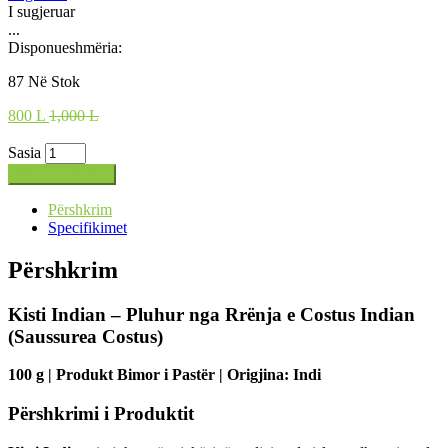
I sugjeruar
...
Disponueshmëria:
87 Në Stok
800
L
1,000 L
Sasia
Shto në shportë
Përshkrim
Specifikimet
Përshkrim
Kisti Indian – Pluhur nga Rrënja e Costus Indian
(Saussurea Costus)
100 g | Produkt Bimor i Pastër | Origjina: Indi
Përshkrimi i Produktit