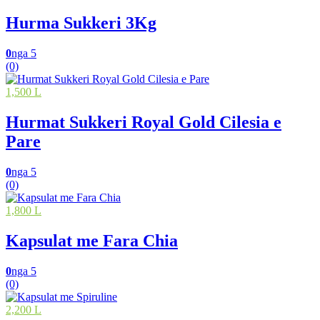
Hurma Sukkeri 3Kg
0
nga 5
(0)
1,500 L
Hurmat Sukkeri Royal Gold Cilesia e
Pare
0
nga 5
(0)
1,800 L
Kapsulat me Fara Chia
0
nga 5
(0)
2,200 L