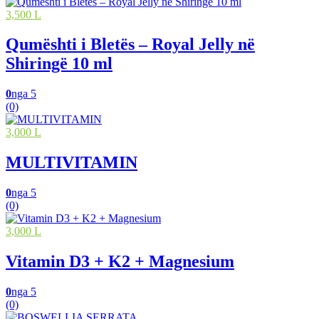
3,500 L
Qumështi i Bletës – Royal Jelly në
Shiringë 10 ml
0
nga 5
(0)
3,000 L
MULTIVITAMIN
0
nga 5
(0)
3,000 L
Vitamin D3 + K2 + Magnesium
0
nga 5
(0)