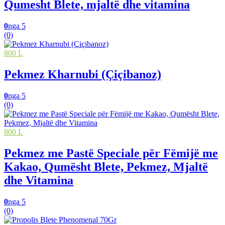
Qumesht Blete, mjaltë dhe vitamina
0
nga 5
(0)
800 L
Pekmez Kharnubi (Çiçibanoz)
0
nga 5
(0)
800 L
Pekmez me Pastë Speciale për Fëmijë me
Kakao, Qumësht Blete, Pekmez, Mjaltë
dhe Vitamina
0
nga 5
(0)