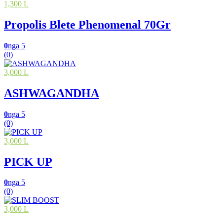
1,300 L
Propolis Blete Phenomenal 70Gr
0
nga 5
(0)
3,000 L
ASHWAGANDHA
0
nga 5
(0)
3,000 L
PICK UP
0
nga 5
(0)
3,000 L