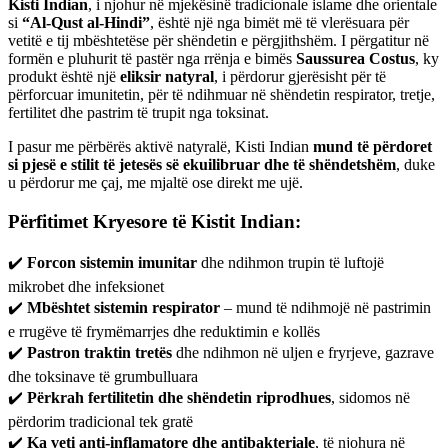
Kisti Indian
, i njohur në mjekësinë tradicionale islame dhe orientale
si
“Al-Qust al-Hindi”
, është një nga bimët më të vlerësuara për
vetitë e tij mbështetëse për shëndetin e përgjithshëm. I përgatitur në
formën e pluhurit të pastër nga rrënja e bimës
Saussurea Costus
, ky
produkt është një
eliksir natyral
, i përdorur gjerësisht për të
përforcuar imunitetin, për të ndihmuar në shëndetin respirator, tretje,
fertilitet dhe pastrim të trupit nga toksinat.
I pasur me përbërës aktivë natyralë, Kisti Indian
mund të përdoret
si pjesë e stilit të jetesës së ekuilibruar dhe të shëndetshëm
, duke
u përdorur me çaj, me mjaltë ose direkt me ujë.
Përfitimet Kryesore të Kistit Indian:
✔️
Forcon sistemin imunitar
dhe ndihmon trupin të luftojë
mikrobet dhe infeksionet
✔️
Mbështet sistemin respirator
– mund të ndihmojë në pastrimin
e rrugëve të frymëmarrjes dhe reduktimin e kollës
✔️
Pastron traktin tretës
dhe ndihmon në uljen e fryrjeve, gazrave
dhe toksinave të grumbulluara
✔️
Përkrah fertilitetin dhe shëndetin riprodhues
, sidomos në
përdorim tradicional tek gratë
✔️
Ka veti anti-inflamatore dhe antibakteriale
, të njohura në