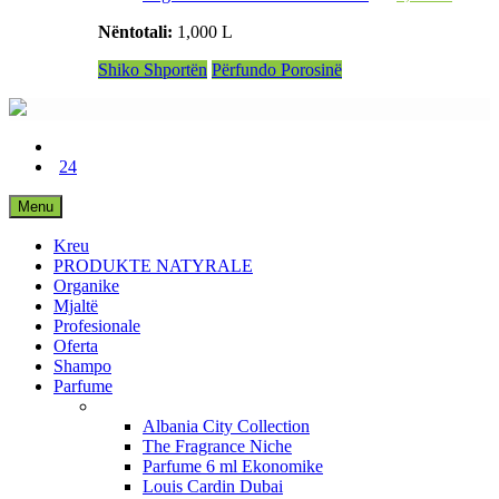
Nëntotali:
1,000 L
Shiko Shportën
Përfundo Porosinë
24
Menu
Kreu
PRODUKTE NATYRALE
Organike
Mjaltë
Profesionale
Oferta
Shampo
Parfume
Albania City Collection
The Fragrance Niche
Parfume 6 ml Ekonomike
Louis Cardin Dubai